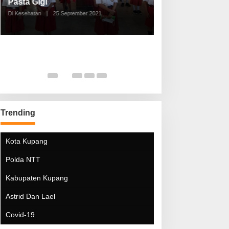
Pasta Gigi
Lebaran Lebih 
Di Kesehatan
|
25 September 2021
Di Kesehatan
|
5 Mei 20
Trending
Kota Kupang
Polda NTT
Kabupaten Kupang
Astrid Dan Lael
Covid-19