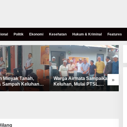
ional
Politik
Ekonomi
Kesehatan
Hukum & Kriminal
Features
h Minyak Tanah,
Warga Airmata Sampaikan
R
»
& Sampah Keluhan
Keluhan, Mulai PTSL,
B
Warga Airnona
Ketersediaan Minyak Tanah
u
& Lahan Pemakaman
Hilang