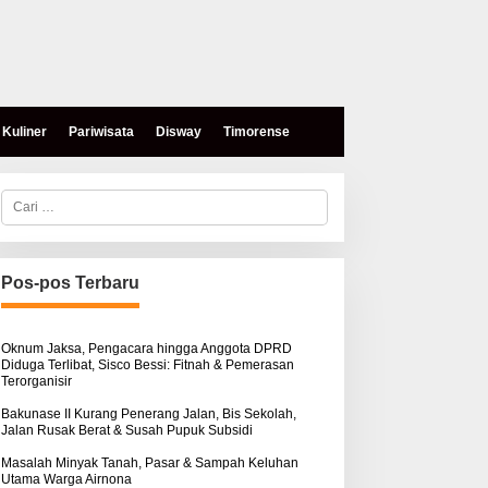
Kuliner
Pariwisata
Disway
Timorense
C
a
r
i
u
n
Pos-pos Terbaru
t
eses, Mokris Lay Salurkan
Aksi Damai di PN Kupang:
u
antuan Dana Pribadi
Keluarga Tuding Proses
k
ntuk Warga Airnona
Hukum Kasus Sebastian
:
Oknum Jaksa, Pengacara hingga Anggota DPRD
Diduga Terlibat, Sisco Bessi: Fitnah & Pemerasan
Bokol Sarat Rekayasa
Terorganisir
Bakunase II Kurang Penerang Jalan, Bis Sekolah,
Jalan Rusak Berat & Susah Pupuk Subsidi
Masalah Minyak Tanah, Pasar & Sampah Keluhan
Utama Warga Airnona