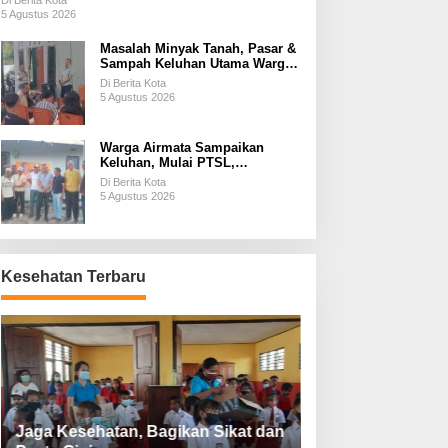
Di Berita Kota
5 Agustus 2026
Masalah Minyak Tanah, Pasar &
Sampah Keluhan Utama Warga
Airnona
Di Berita Kota
5 Agustus 2026
Warga Airmata Sampaikan
Keluhan, Mulai PTSL,
Ketersediaan Minyak Tanah &
Di Berita Kota
Lahan Pemakaman
5 Agustus 2026
Kesehatan Terbaru
Jaga Kesehatan, Bagikan Sikat dan
Perketat Protoko