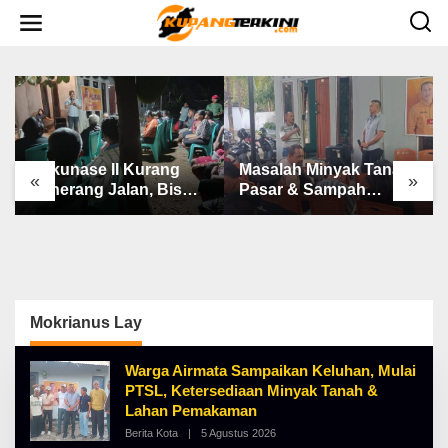
L
e
w
a
t
i
k
e
k
o
n
Bakunase II Kurang
Masalah Minyak Tanah,
t
«
»
e
Penerang Jalan, Bis
Pasar & Sampah
n
Sekolah, Jalan Rusak
Keluhan Utama Warga
Berat & Susah Pupuk
Airnona
Subsidi
Mokrianus Lay
Warga Airmata Sampaikan Keluhan, Mulai
PTSL, Ketersediaan Minyak Tanah &
Lahan Pemakaman
Berita Kota
|
5 Agustus 2026
O
L