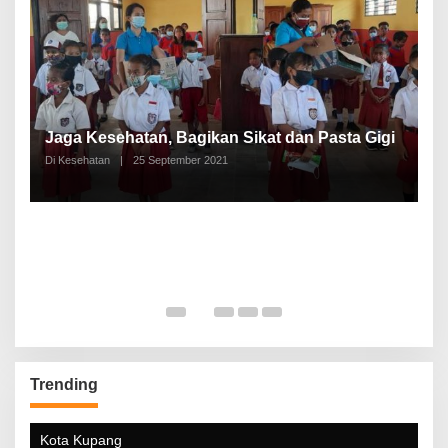
P
a
Jaga Kesehatan, Bagikan Sikat dan Pasta Gigi
A
Di Kesehatan
|
25 September 2021
Di
Trending
Kota Kupang