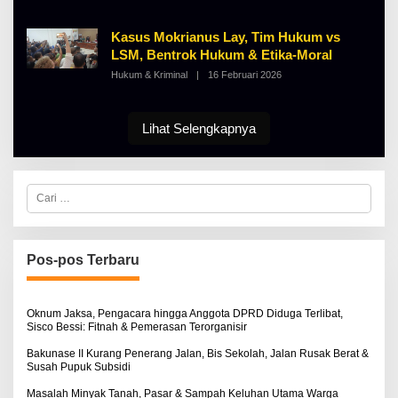
T
L
K
E
I
H
Kasus Mokrianus Lay, Tim Hukum vs
N
A
O
LSM, Bentrok Hukum & Etika-Moral
L
S
B
Hukum & Kriminal
|
16 Februari 2026
E
O
E
L
R
E
T
H
K
A
Lihat Selengkapnya
I
L
N
B
O
E
S
R
E
T
C
K
a
I
r
N
i
O
u
S
n
Pos-pos Terbaru
E
t
u
k
:
Oknum Jaksa, Pengacara hingga Anggota DPRD Diduga Terlibat,
Sisco Bessi: Fitnah & Pemerasan Terorganisir
Bakunase II Kurang Penerang Jalan, Bis Sekolah, Jalan Rusak Berat &
Susah Pupuk Subsidi
Masalah Minyak Tanah, Pasar & Sampah Keluhan Utama Warga