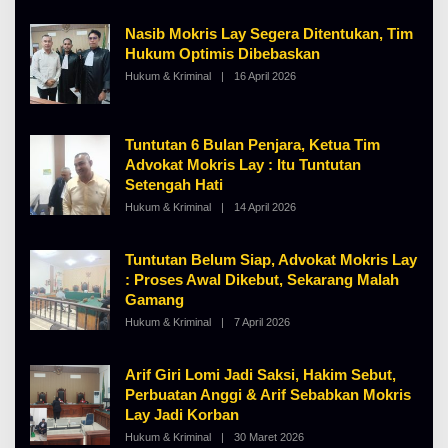
H
I
A
N
Nasib Mokris Lay Segera Ditentukan, Tim
L
O
B
S
Hukum Optimis Dibebaskan
E
E
Hukum & Kriminal
|
16 April 2026
O
R
L
T
E
K
H
I
A
N
Tuntutan 6 Bulan Penjara, Ketua Tim
L
O
B
S
Advokat Mokris Lay : Itu Tuntutan
E
E
Setengah Hati
R
T
Hukum & Kriminal
|
14 April 2026
O
K
L
I
E
N
H
Tuntutan Belum Siap, Advokat Mokris Lay
O
A
S
: Proses Awal Dikebut, Sekarang Malah
L
E
B
Gamang
E
R
Hukum & Kriminal
|
7 April 2026
O
T
L
K
E
I
H
Arif Giri Lomi Jadi Saksi, Hakim Sebut,
N
A
O
Perbuatan Anggi & Arif Sebabkan Mokris
L
S
B
Lay Jadi Korban
E
E
R
Hukum & Kriminal
|
30 Maret 2026
O