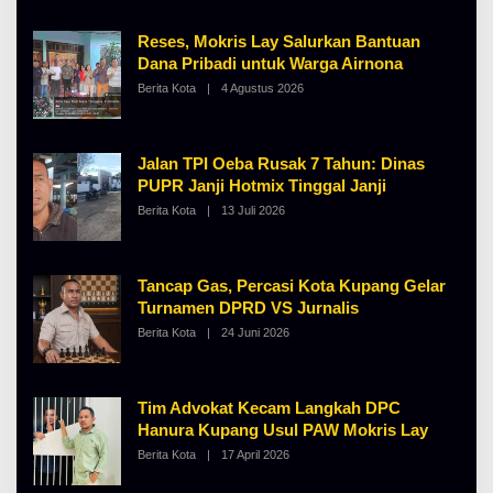
E
H
Reses, Mokris Lay Salurkan Bantuan
A
Dana Pribadi untuk Warga Airnona
L
B
Berita Kota
|
4 Agustus 2026
O
E
L
R
E
T
H
K
A
I
Jalan TPI Oeba Rusak 7 Tahun: Dinas
L
N
B
PUPR Janji Hotmix Tinggal Janji
O
E
S
Berita Kota
|
13 Juli 2026
O
R
E
L
T
E
K
H
I
A
N
Tancap Gas, Percasi Kota Kupang Gelar
L
O
B
S
Turnamen DPRD VS Jurnalis
E
E
Berita Kota
|
24 Juni 2026
O
R
L
T
E
K
H
I
A
N
Tim Advokat Kecam Langkah DPC
L
O
B
S
Hanura Kupang Usul PAW Mokris Lay
E
E
Berita Kota
|
17 April 2026
O
R
L
T
E
K