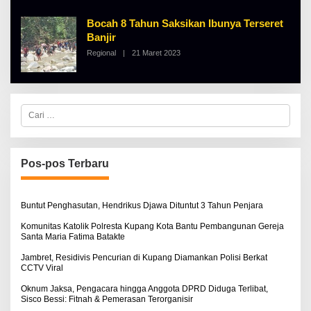
H
A
Bocah 8 Tahun Saksikan Ibunya Terseret
L
B
Banjir
E
Regional
|
21 Maret 2023
O
R
L
T
E
K
H
I
A
N
L
O
C
B
S
a
E
E
r
R
i
T
u
K
I
n
Pos-pos Terbaru
N
t
O
u
S
k
E
:
Buntut Penghasutan, Hendrikus Djawa Dituntut 3 Tahun Penjara
Komunitas Katolik Polresta Kupang Kota Bantu Pembangunan Gereja
Santa Maria Fatima Batakte
Jambret, Residivis Pencurian di Kupang Diamankan Polisi Berkat
CCTV Viral
Oknum Jaksa, Pengacara hingga Anggota DPRD Diduga Terlibat,
Sisco Bessi: Fitnah & Pemerasan Terorganisir