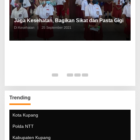
P
a
Jaga Kesehatan, Bagikan Sikat dan Pasta Gigi
A
Di Kesehatan
|
25 September 2021
Di
Trending
Kota Kupang
Polda NTT
Kabupaten Kupang