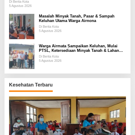
Di Berita Kota
5 Agustus 2026
Masalah Minyak Tanah, Pasar & Sampah
Keluhan Utama Warga Airnona
Di Berita Kota
5 Agustus 2026
Warga Airmata Sampaikan Keluhan, Mulai
PTSL, Ketersediaan Minyak Tanah & Lahan
Pemakaman
Di Berita Kota
5 Agustus 2026
Kesehatan Terbaru