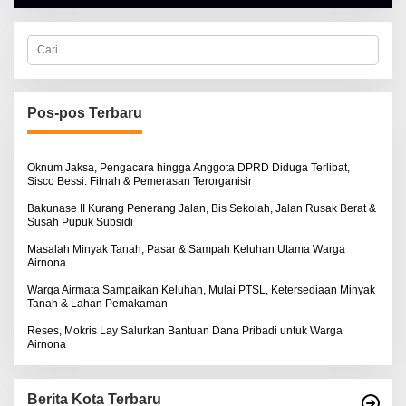
A
N
L
O
B
S
E
E
C
R
a
T
r
K
i
I
u
N
n
Pos-pos Terbaru
O
t
S
u
E
k
:
Oknum Jaksa, Pengacara hingga Anggota DPRD Diduga Terlibat,
Sisco Bessi: Fitnah & Pemerasan Terorganisir
Bakunase II Kurang Penerang Jalan, Bis Sekolah, Jalan Rusak Berat &
Susah Pupuk Subsidi
Masalah Minyak Tanah, Pasar & Sampah Keluhan Utama Warga
Airnona
Warga Airmata Sampaikan Keluhan, Mulai PTSL, Ketersediaan Minyak
Tanah & Lahan Pemakaman
Reses, Mokris Lay Salurkan Bantuan Dana Pribadi untuk Warga
Airnona
Berita Kota Terbaru