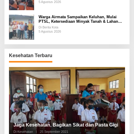
5 Agustus 2026
Warga Airmata Sampaikan Keluhan, Mulai
PTSL, Ketersediaan Minyak Tanah & Lahan
Pemakaman
Di Berita Kota
5 Agustus 2026
Kesehatan Terbaru
P
a
Jaga Kesehatan, Bagikan Sikat dan Pasta Gigi
A
Di Kesehatan
|
25 September 2021
Di