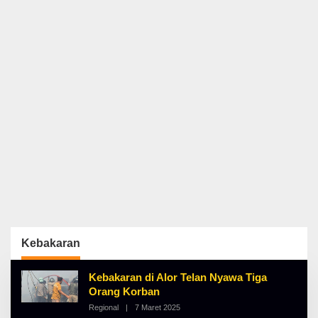
Kebakaran
Kebakaran di Alor Telan Nyawa Tiga
Orang Korban
Regional
|
7 Maret 2025
O
L