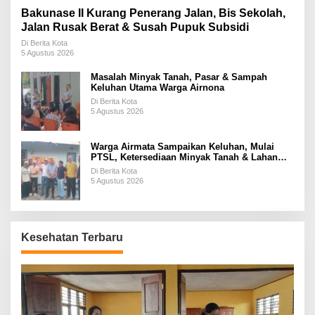
Bakunase II Kurang Penerang Jalan, Bis Sekolah,
Jalan Rusak Berat & Susah Pupuk Subsidi
Di Berita Kota
5 Agustus 2026
Masalah Minyak Tanah, Pasar & Sampah
Keluhan Utama Warga Airnona
Di Berita Kota
5 Agustus 2026
Warga Airmata Sampaikan Keluhan, Mulai
PTSL, Ketersediaan Minyak Tanah & Lahan
Pemakaman
Di Berita Kota
5 Agustus 2026
Kesehatan Terbaru