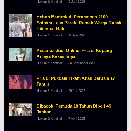
Hukum & Kriminal
|
5 Juni 2026
O
L
E
H
Heboh Bentrok di Perumahan 2100,
A
Satpam Luka Parah, Rumah Warga Rusak
L
B
Dilempar Batu
E
R
Hukum & Kriminal
|
11 April 2026
O
T
L
K
E
I
H
Kecantol Judi Online, Pria di Kupang
N
A
O
Aniaya Kekasihnya
L
S
B
Hukum & Kriminal
|
30 September 2025
E
O
E
L
R
E
T
H
K
Pria di Pukdale Tikam Anak Berusia 17
A
I
Tahun
L
N
B
O
Hukum & Kriminal
|
29 Juli 2025
O
E
S
L
R
E
E
T
H
K
Dibacok, Pemuda 18 Tahun Diberi 49
A
I
Jahitan
L
N
B
O
Hukum & Kriminal
|
7 April 2025
O
E
S
L
R
E
E
T
H