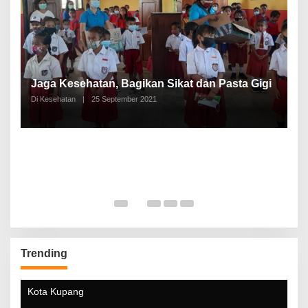
P
a
Jaga Kesehatan, Bagikan Sikat dan Pasta Gigi
A
Di Kesehatan
|
25 September 2021
Di
Trending
Kota Kupang