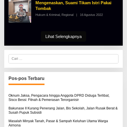
B
S
Mengenaskan, Suami Tikam Istri Pakai
E
E
Tombak
R
T
Hukum & Kriminal
,
Regional
|
16 Agustus 2022
O
K
L
I
E
N
H
O
A
S
L
Lihat Selengkapnya
E
B
E
R
T
K
C
I
a
N
r
O
i
S
u
E
n
Pos-pos Terbaru
t
u
k
:
Oknum Jaksa, Pengacara hingga Anggota DPRD Diduga Terlibat,
Sisco Bessi: Fitnah & Pemerasan Terorganisir
Bakunase II Kurang Penerang Jalan, Bis Sekolah, Jalan Rusak Berat &
Susah Pupuk Subsidi
Masalah Minyak Tanah, Pasar & Sampah Keluhan Utama Warga
Airnona