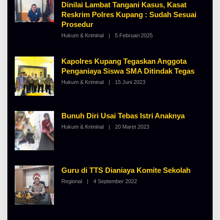
K
Dinilai Lambat Tangani Kasus, Kasat
A
I
Reskrim Polres Kupang : Sudah Sesuai
L
N
B
O
Prosedur
E
S
R
Hukum & Kriminal
|
5 Februari 2025
E
O
T
L
K
E
I
H
Kapolres Kupang Tegaskan Anggota
N
A
O
Penganiaya Siswa SMA Ditindak Tegas
L
S
B
Hukum & Kriminal
|
15 Juni 2023
E
O
E
L
R
E
T
H
K
A
I
Bunuh Diri Usai Tebas Istri Anaknya
L
N
B
O
Hukum & Kriminal
|
20 Maret 2023
O
E
S
L
R
E
E
T
H
K
A
I
L
N
B
Guru di TTS Dianiaya Komite Sekolah
O
E
S
Regional
|
4 September 2022
O
R
E
L
T
E
K
H
I
A
N
L
O