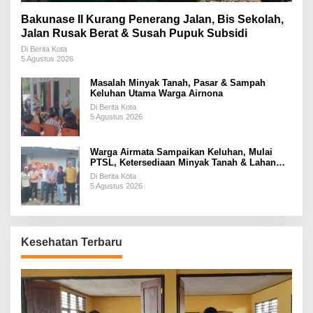
Bakunase II Kurang Penerang Jalan, Bis Sekolah,
Jalan Rusak Berat & Susah Pupuk Subsidi
Di Berita Kota
5 Agustus 2026
Masalah Minyak Tanah, Pasar & Sampah
Keluhan Utama Warga Airnona
Di Berita Kota
5 Agustus 2026
Warga Airmata Sampaikan Keluhan, Mulai
PTSL, Ketersediaan Minyak Tanah & Lahan
Pemakaman
Di Berita Kota
5 Agustus 2026
Kesehatan Terbaru