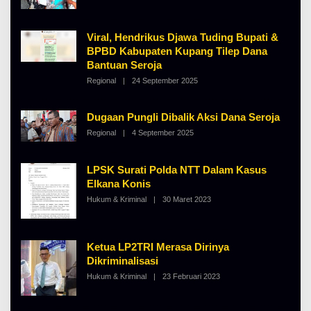
R
E
T
H
K
A
I
Viral, Hendrikus Djawa Tuding Bupati &
L
N
B
BPBD Kabupaten Kupang Tilep Dana
O
E
S
Bantuan Seroja
R
E
T
Regional
|
24 September 2025
O
K
L
I
E
N
H
Dugaan Pungli Dibalik Aksi Dana Seroja
O
A
S
L
Regional
|
4 September 2025
O
E
B
L
E
E
R
H
T
LPSK Surati Polda NTT Dalam Kasus
A
K
L
Elkana Konis
I
B
N
Hukum & Kriminal
|
30 Maret 2023
O
E
O
L
R
S
E
T
E
H
K
A
I
Ketua LP2TRI Merasa Dirinya
L
N
B
O
Dikriminalisasi
E
S
Hukum & Kriminal
|
23 Februari 2023
O
R
E
L
T
E
K
H
I