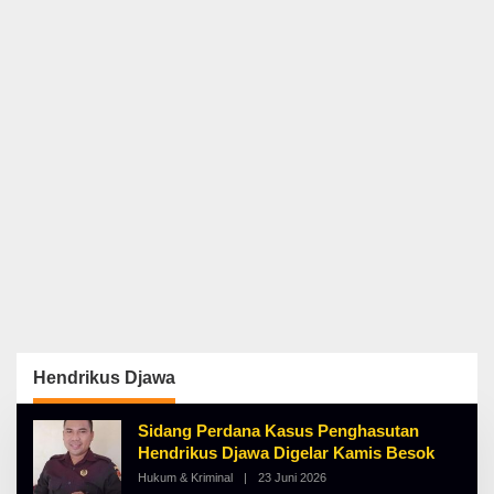
Hendrikus Djawa
Sidang Perdana Kasus Penghasutan
Hendrikus Djawa Digelar Kamis Besok
Hukum & Kriminal
|
23 Juni 2026
O
L