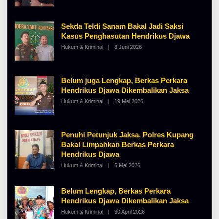
E
H
A
Sekda Teldi Sanam Bakal Jadi Saksi
L
B
Kasus Penghasutan Hendrikus Djawa
E
Hukum & Kriminal
|
8 Juni 2026
O
R
L
T
E
K
H
I
A
N
Belum juga Lengkap, Berkas Perkara
L
O
B
S
Hendrikus Djawa Dikembalikan Jaksa
E
E
Hukum & Kriminal
|
19 Mei 2026
O
R
L
T
E
K
H
I
A
N
Penuhi Petunjuk Jaksa, Polres Kupang
L
O
B
S
Bakal Limpahkan Berkas Perkara
E
E
Hendrikus Djawa
R
T
Hukum & Kriminal
|
6 Mei 2026
O
K
L
I
E
N
H
Belum Lengkap, Berkas Perkara
O
A
S
Hendrikus Djawa Dikembalikan Jaksa
L
E
B
Hukum & Kriminal
|
30 April 2026
O
E
L