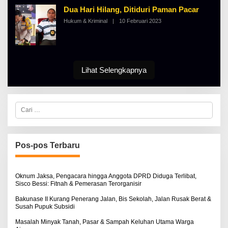
A
N
Dua Hari Hilang, Ditiduri Paman Pacar
L
O
B
S
Hukum & Kriminal
|
10 Februari 2023
O
E
E
L
R
E
T
H
K
A
I
L
N
B
O
Lihat Selengkapnya
E
S
R
E
T
K
I
C
N
a
O
r
S
i
E
u
n
Pos-pos Terbaru
t
u
k
:
Oknum Jaksa, Pengacara hingga Anggota DPRD Diduga Terlibat,
Sisco Bessi: Fitnah & Pemerasan Terorganisir
Bakunase II Kurang Penerang Jalan, Bis Sekolah, Jalan Rusak Berat &
Susah Pupuk Subsidi
Masalah Minyak Tanah, Pasar & Sampah Keluhan Utama Warga