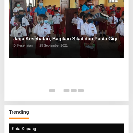
P
a
Jaga Kesehatan, Bagikan Sikat dan Pasta Gigi
A
Di Kesehatan
|
25 September 2021
Di
Trending
Kota Kupang