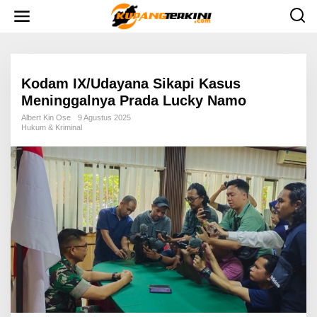
L
e
w
a
t
i
k
e
Kodam IX/Udayana Sikapi Kasus
k
Meninggalnya Prada Lucky Namo
o
n
Albert Kin Ose
9 Agustus 2025
t
Hukum & Kriminal
e
n