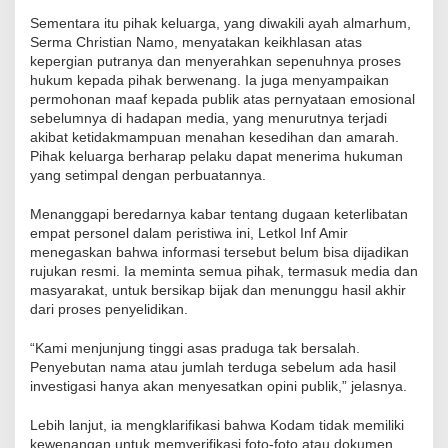
Sementara itu pihak keluarga, yang diwakili ayah almarhum,
Serma Christian Namo, menyatakan keikhlasan atas
kepergian putranya dan menyerahkan sepenuhnya proses
hukum kepada pihak berwenang. Ia juga menyampaikan
permohonan maaf kepada publik atas pernyataan emosional
sebelumnya di hadapan media, yang menurutnya terjadi
akibat ketidakmampuan menahan kesedihan dan amarah.
Pihak keluarga berharap pelaku dapat menerima hukuman
yang setimpal dengan perbuatannya.
Menanggapi beredarnya kabar tentang dugaan keterlibatan
empat personel dalam peristiwa ini, Letkol Inf Amir
menegaskan bahwa informasi tersebut belum bisa dijadikan
rujukan resmi. Ia meminta semua pihak, termasuk media dan
masyarakat, untuk bersikap bijak dan menunggu hasil akhir
dari proses penyelidikan.
“Kami menjunjung tinggi asas praduga tak bersalah.
Penyebutan nama atau jumlah terduga sebelum ada hasil
investigasi hanya akan menyesatkan opini publik,” jelasnya.
Lebih lanjut, ia mengklarifikasi bahwa Kodam tidak memiliki
kewenangan untuk memverifikasi foto-foto atau dokumen