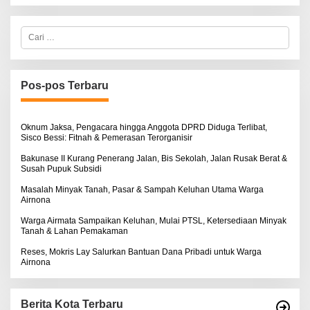
C
a
r
i
u
n
Pos-pos Terbaru
t
u
k
:
Oknum Jaksa, Pengacara hingga Anggota DPRD Diduga Terlibat,
Sisco Bessi: Fitnah & Pemerasan Terorganisir
Bakunase II Kurang Penerang Jalan, Bis Sekolah, Jalan Rusak Berat &
Susah Pupuk Subsidi
Masalah Minyak Tanah, Pasar & Sampah Keluhan Utama Warga
Airnona
Warga Airmata Sampaikan Keluhan, Mulai PTSL, Ketersediaan Minyak
Tanah & Lahan Pemakaman
Reses, Mokris Lay Salurkan Bantuan Dana Pribadi untuk Warga
Airnona
Berita Kota Terbaru