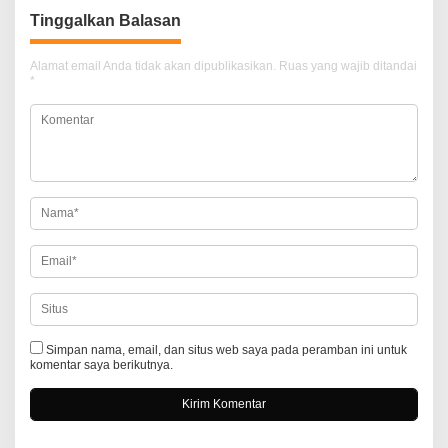
g
Tinggalkan Balasan
a
Alamat email Anda tidak akan dipublikasikan.
Ruas yang wajib ditandai
s
*
i
p
o
s
Simpan nama, email, dan situs web saya pada peramban ini untuk
komentar saya berikutnya.