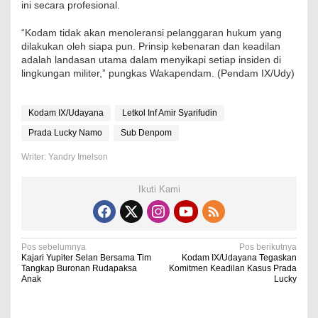
ini secara profesional.
“Kodam tidak akan menoleransi pelanggaran hukum yang
dilakukan oleh siapa pun. Prinsip kebenaran dan keadilan
adalah landasan utama dalam menyikapi setiap insiden di
lingkungan militer,” pungkas Wakapendam. (Pendam IX/Udy)
Kodam IX/Udayana
Letkol Inf Amir Syarifudin
Prada Lucky Namo
Sub Denpom
Writer: Yandry Imelson
Ikuti Kami
N
Pos sebelumnya
Pos berikutnya
Kajari Yupiter Selan Bersama Tim
Kodam IX/Udayana Tegaskan
a
Tangkap Buronan Rudapaksa
Komitmen Keadilan Kasus Prada
Anak
Lucky
v
i