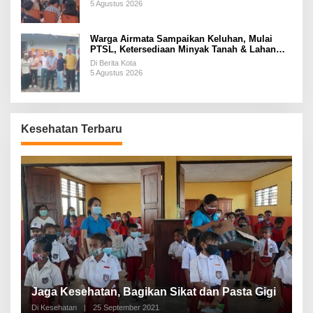
5 Agustus 2026
Warga Airmata Sampaikan Keluhan, Mulai
PTSL, Ketersediaan Minyak Tanah & Lahan
Pemakaman
Di Berita Kota
5 Agustus 2026
Kesehatan Terbaru
P
a
Jaga Kesehatan, Bagikan Sikat dan Pasta Gigi
A
Di Kesehatan
|
25 September 2021
Di