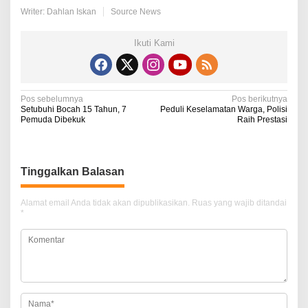
Writer: Dahlan Iskan
Source News
Ikuti Kami
N
Pos sebelumnya
Pos berikutnya
Setubuhi Bocah 15 Tahun, 7
Peduli Keselamatan Warga, Polisi
a
Pemuda Dibekuk
Raih Prestasi
v
i
Tinggalkan Balasan
g
a
Alamat email Anda tidak akan dipublikasikan.
Ruas yang wajib ditandai
*
s
i
p
o
s