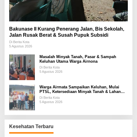
Bakunase II Kurang Penerang Jalan, Bis Sekolah,
Jalan Rusak Berat & Susah Pupuk Subsidi
Di Berita Kota
5 Agustus 2026
Masalah Minyak Tanah, Pasar & Sampah
Keluhan Utama Warga Airnona
Di Berita Kota
5 Agustus 2026
Warga Airmata Sampaikan Keluhan, Mulai
PTSL, Ketersediaan Minyak Tanah & Lahan
Pemakaman
Di Berita Kota
5 Agustus 2026
Kesehatan Terbaru