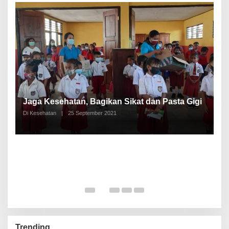
P
a
Jaga Kesehatan, Bagikan Sikat dan Pasta Gigi
A
Di Kesehatan
|
25 September 2021
Di
Trending