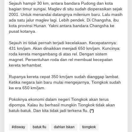
Sejauh hampir 30 km, antara bandara Pudong dan kota
bagian timur sungai. Maglev di situ sudah dioperasikan sejak
2001. Untuk menandai datangnya milenium baru. Lalu masih
ada satu jalur maglev lagi. Lebih pendek. Di Changsha, ibu
kota provinsi Hunan. Yakni antara bandara Changsha ke
pusat kotanya.
Sejauh ini tidak pernah terjadi kecelakaan. Kecepatannya:
431 km/jam. Akan dinaikkan menjadi 650 km/jam. Kuncinya:
roda kereta mengambang di atas rel. Dengan sistem
magnet. Persentuhan roda dan rel membuat kecepatan
kereta terhambat.
Rupanya kereta cepat 350 km/jam sudah dianggap lambat.
Ketika negara lain baru mulai mengejarnya, Tiongkok sudah
kw era 650 km/jam.
Pokoknya ekonomi dalam negeri Tiongkok akan terus
dipompa. Kalau itu berhasil mungkin Tiongkok tidak akan
batuk-batuk. Dan kita tidak jadi terkena flu.
(*)
#disway
batuk flu
dahlan Iskan
tiongkok