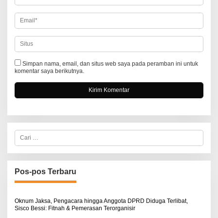
Simpan nama, email, dan situs web saya pada peramban ini untuk
komentar saya berikutnya.
C
a
r
i
u
n
Pos-pos Terbaru
t
u
k
:
Oknum Jaksa, Pengacara hingga Anggota DPRD Diduga Terlibat,
Sisco Bessi: Fitnah & Pemerasan Terorganisir