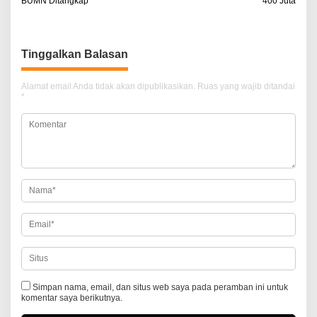
a
BUMN Ditangkap
400 Juta
v
i
Tinggalkan Balasan
g
a
Alamat email Anda tidak akan dipublikasikan.
Ruas yang wajib ditandai
*
s
i
p
o
s
Simpan nama, email, dan situs web saya pada peramban ini untuk
komentar saya berikutnya.