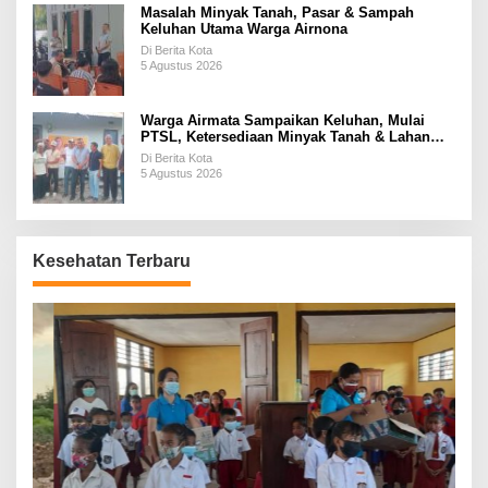
Masalah Minyak Tanah, Pasar & Sampah
Keluhan Utama Warga Airnona
Di Berita Kota
5 Agustus 2026
Warga Airmata Sampaikan Keluhan, Mulai
PTSL, Ketersediaan Minyak Tanah & Lahan
Pemakaman
Di Berita Kota
5 Agustus 2026
Kesehatan Terbaru