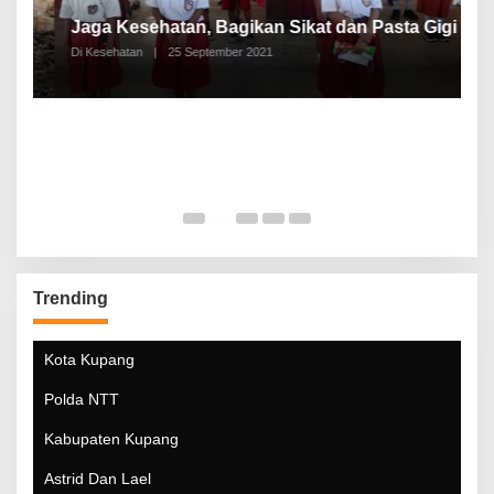
P
a
Jaga Kesehatan, Bagikan Sikat dan Pasta Gigi
A
Di Kesehatan
|
25 September 2021
Di
Trending
Kota Kupang
Polda NTT
Kabupaten Kupang
Astrid Dan Lael