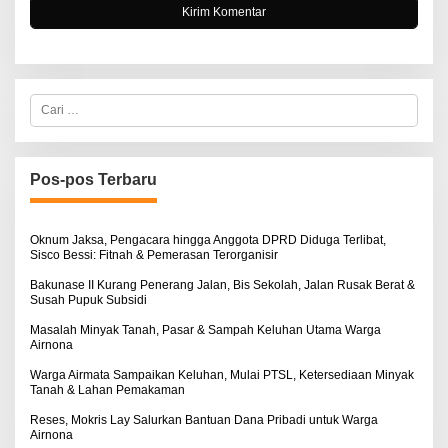
C
a
r
i
u
n
Pos-pos Terbaru
t
u
k
:
Oknum Jaksa, Pengacara hingga Anggota DPRD Diduga Terlibat,
Sisco Bessi: Fitnah & Pemerasan Terorganisir
Bakunase II Kurang Penerang Jalan, Bis Sekolah, Jalan Rusak Berat &
Susah Pupuk Subsidi
Masalah Minyak Tanah, Pasar & Sampah Keluhan Utama Warga
Airnona
Warga Airmata Sampaikan Keluhan, Mulai PTSL, Ketersediaan Minyak
Tanah & Lahan Pemakaman
Reses, Mokris Lay Salurkan Bantuan Dana Pribadi untuk Warga
Airnona