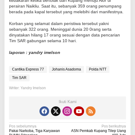
kebakaran ketika bertolak dari Kupang menuju Alor di
perairan Naikliu. Saat itu, sebanyak 359 orang penumpang
berada pada kapal tersebut yang melebihi dari manifestnya.
Korban yang selamat dalam peristiwa tersebut yakni
sebanyak 322 orang. Meninggal dunia 20 0rang serta
dinyatakan hilang 17 orang sesuai dengan data pencarian
Tim SAR gabungan selama 10 hari.
laporan : yandry imelson
Cantika Express 77
Johanis Asadoma
Polda NTT
Tim SAR
Writer: Yandry Imelson
Ikuti Kami
N
Pos sebelumnya
Pos berikutnya
Pakai Narkoba, Tiga Karyawan
ASN Pemkab Kupang Tilep Uang