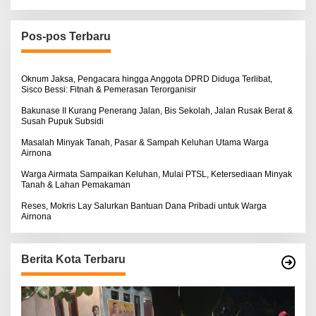
r
i
u
n
Pos-pos Terbaru
t
u
k
:
Oknum Jaksa, Pengacara hingga Anggota DPRD Diduga Terlibat,
Sisco Bessi: Fitnah & Pemerasan Terorganisir
Bakunase II Kurang Penerang Jalan, Bis Sekolah, Jalan Rusak Berat &
Susah Pupuk Subsidi
Masalah Minyak Tanah, Pasar & Sampah Keluhan Utama Warga
Airnona
Warga Airmata Sampaikan Keluhan, Mulai PTSL, Ketersediaan Minyak
Tanah & Lahan Pemakaman
Reses, Mokris Lay Salurkan Bantuan Dana Pribadi untuk Warga
Airnona
Berita Kota Terbaru