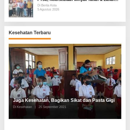
Pemakaman
Di Berita Kota
5 Agustus 2026
Kesehatan Terbaru
P
a
Jaga Kesehatan, Bagikan Sikat dan Pasta Gigi
A
Di Kesehatan
|
25 September 2021
Di