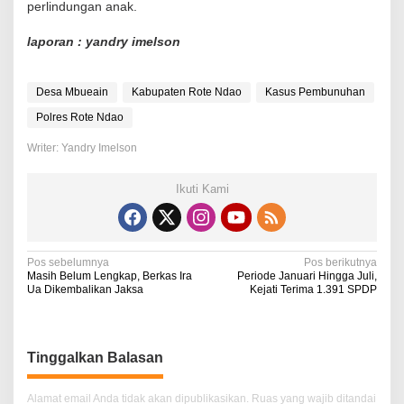
perlindungan anak.
laporan : yandry imelson
Desa Mbueain
Kabupaten Rote Ndao
Kasus Pembunuhan
Polres Rote Ndao
Writer: Yandry Imelson
Ikuti Kami
N
Pos sebelumnya
Pos berikutnya
Masih Belum Lengkap, Berkas Ira
Periode Januari Hingga Juli,
a
Ua Dikembalikan Jaksa
Kejati Terima 1.391 SPDP
v
i
Tinggalkan Balasan
g
a
Alamat email Anda tidak akan dipublikasikan.
Ruas yang wajib ditandai