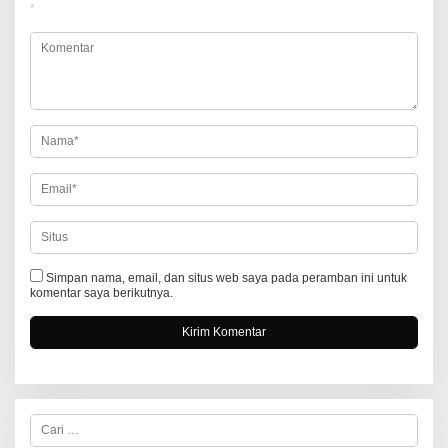
*
s
i
p
o
s
Simpan nama, email, dan situs web saya pada peramban ini untuk
komentar saya berikutnya.
C
a