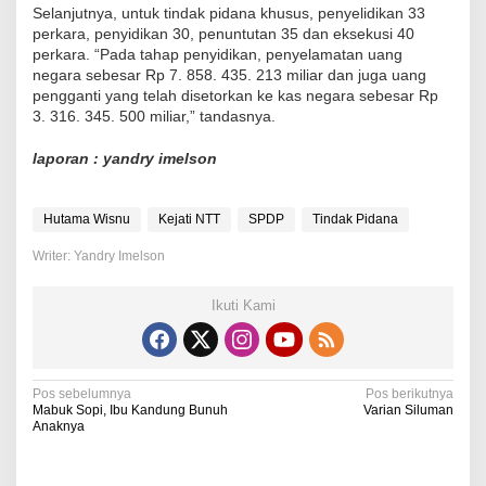
Selanjutnya, untuk tindak pidana khusus, penyelidikan 33
perkara, penyidikan 30, penuntutan 35 dan eksekusi 40
perkara. “Pada tahap penyidikan, penyelamatan uang
negara sebesar Rp 7. 858. 435. 213 miliar dan juga uang
pengganti yang telah disetorkan ke kas negara sebesar Rp
3. 316. 345. 500 miliar,” tandasnya.
laporan : yandry imelson
Hutama Wisnu
Kejati NTT
SPDP
Tindak Pidana
Writer: Yandry Imelson
Ikuti Kami
N
Pos sebelumnya
Pos berikutnya
Mabuk Sopi, Ibu Kandung Bunuh
Varian Siluman
a
Anaknya
v