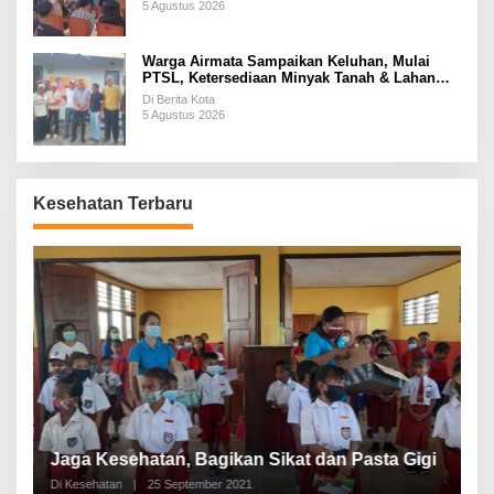
5 Agustus 2026
Warga Airmata Sampaikan Keluhan, Mulai
PTSL, Ketersediaan Minyak Tanah & Lahan
Pemakaman
Di Berita Kota
5 Agustus 2026
Kesehatan Terbaru
P
a
Jaga Kesehatan, Bagikan Sikat dan Pasta Gigi
A
Di Kesehatan
|
25 September 2021
Di