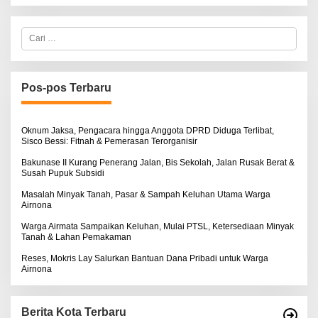
C
a
r
i
u
n
Pos-pos Terbaru
t
u
k
:
Oknum Jaksa, Pengacara hingga Anggota DPRD Diduga Terlibat,
Sisco Bessi: Fitnah & Pemerasan Terorganisir
Bakunase II Kurang Penerang Jalan, Bis Sekolah, Jalan Rusak Berat &
Susah Pupuk Subsidi
Masalah Minyak Tanah, Pasar & Sampah Keluhan Utama Warga
Airnona
Warga Airmata Sampaikan Keluhan, Mulai PTSL, Ketersediaan Minyak
Tanah & Lahan Pemakaman
Reses, Mokris Lay Salurkan Bantuan Dana Pribadi untuk Warga
Airnona
Berita Kota Terbaru