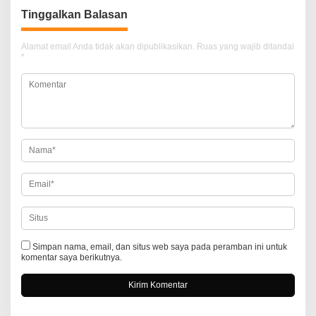
i
Tinggalkan Balasan
g
a
Alamat email Anda tidak akan dipublikasikan.
Ruas yang wajib ditandai
*
s
i
p
o
s
Simpan nama, email, dan situs web saya pada peramban ini untuk
komentar saya berikutnya.