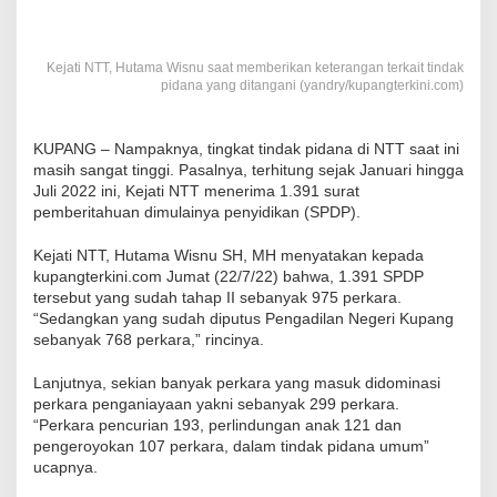
Kejati NTT, Hutama Wisnu saat memberikan keterangan terkait tindak
pidana yang ditangani (yandry/kupangterkini.com)
KUPANG – Nampaknya, tingkat tindak pidana di NTT saat ini
masih sangat tinggi. Pasalnya, terhitung sejak Januari hingga
Juli 2022 ini, Kejati NTT menerima 1.391 surat
pemberitahuan dimulainya penyidikan (SPDP).
Kejati NTT, Hutama Wisnu SH, MH menyatakan kepada
kupangterkini.com Jumat (22/7/22) bahwa, 1.391 SPDP
tersebut yang sudah tahap II sebanyak 975 perkara.
“Sedangkan yang sudah diputus Pengadilan Negeri Kupang
sebanyak 768 perkara,” rincinya.
Lanjutnya, sekian banyak perkara yang masuk didominasi
perkara penganiayaan yakni sebanyak 299 perkara.
“Perkara pencurian 193, perlindungan anak 121 dan
pengeroyokan 107 perkara, dalam tindak pidana umum”
ucapnya.