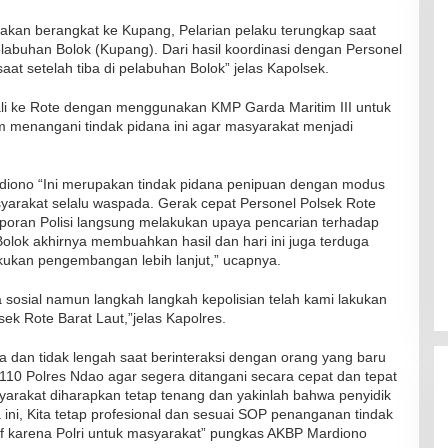
akan berangkat ke Kupang, Pelarian pelaku terungkap saat
elabuhan Bolok (Kupang). Dari hasil koordinasi dengan Personel
t setelah tiba di pelabuhan Bolok” jelas Kapolsek.
bali ke Rote dengan menggunakan KMP Garda Maritim III untuk
am menangani tindak pidana ini agar masyarakat menjadi
RSUD Naibonat Musnahkan Obat
Kadaluarsa
Di Kesehatan
|
19 Desember 2021
diono “Ini merupakan tindak pidana penipuan dengan modus
syarakat selalu waspada. Gerak cepat Personel Polsek Rote
aporan Polisi langsung melakukan upaya pencarian terhadap
olok akhirnya membuahkan hasil dan hari ini juga terduga
akukan pengembangan lebih lanjut,” ucapnya.
ia sosial namun langkah langkah kepolisian telah kami lakukan
sek Rote Barat Laut,”jelas Kapolres.
 dan tidak lengah saat berinteraksi dengan orang yang baru
 110 Polres Ndao agar segera ditangani secara cepat dan tepat
yarakat diharapkan tetap tenang dan yakinlah bahwa penyidik
ni, Kita tetap profesional dan sesuai SOP penanganan tindak
f karena Polri untuk masyarakat” pungkas AKBP Mardiono