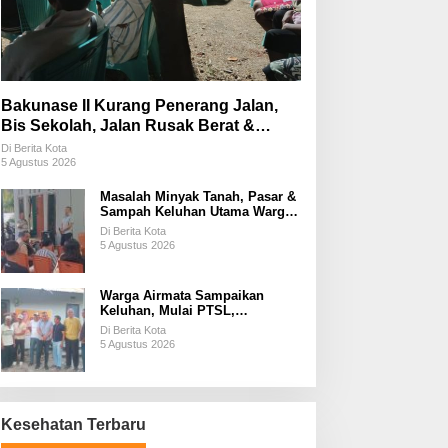
Bakunase II Kurang Penerang Jalan,
Bis Sekolah, Jalan Rusak Berat &
Susah Pupuk Subsidi
Di Berita Kota
5 Agustus 2026
Masalah Minyak Tanah, Pasar &
Sampah Keluhan Utama Warga
Airnona
Di Berita Kota
5 Agustus 2026
Warga Airmata Sampaikan
Keluhan, Mulai PTSL,
Ketersediaan Minyak Tanah &
Di Berita Kota
Lahan Pemakaman
5 Agustus 2026
Kesehatan Terbaru