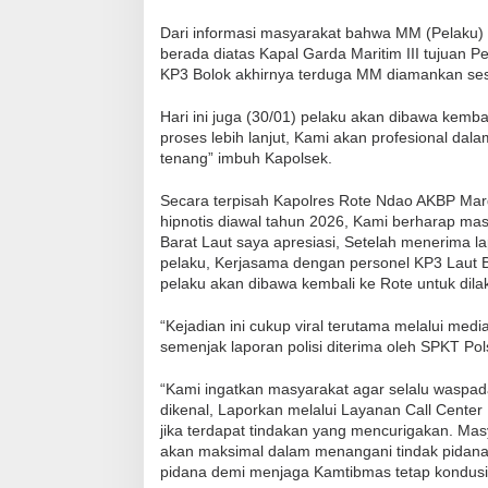
Dari informasi masyarakat bahwa MM (Pelaku) 
berada diatas Kapal Garda Maritim III tujuan P
KP3 Bolok akhirnya terduga MM diamankan sesaa
Hari ini juga (30/01) pelaku akan dibawa kem
proses lebih lanjut, Kami akan profesional dal
tenang” imbuh Kapolsek.
Secara terpisah Kapolres Rote Ndao AKBP Mar
hipnotis diawal tahun 2026, Kami berharap ma
Barat Laut saya apresiasi, Setelah menerima l
pelaku, Kerjasama dengan personel KP3 Laut B
pelaku akan dibawa kembali ke Rote untuk dil
“Kejadian ini cukup viral terutama melalui med
semenjak laporan polisi diterima oleh SPKT Pol
“Kami ingatkan masyarakat agar selalu waspada
dikenal, Laporkan melalui Layanan Call Center
jika terdapat tindakan yang mencurigakan. Mas
akan maksimal dalam menangani tindak pidana i
pidana demi menjaga Kamtibmas tetap kondusi