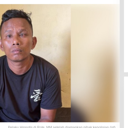
Pelaku Hipnotis di Rote, MM setelah diamankan pihak kepolisian (ist)