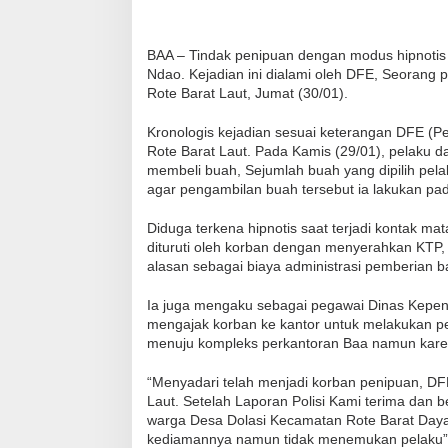
BAA – Tindak penipuan dengan modus hipnotis
Ndao. Kejadian ini dialami oleh DFE, Seoran
Rote Barat Laut, Jumat (30/01).
Kronologis kejadian sesuai keterangan DFE (Pe
Rote Barat Laut. Pada Kamis (29/01), pelaku d
membeli buah, Sejumlah buah yang dipilih pel
agar pengambilan buah tersebut ia lakukan pada
Diduga terkena hipnotis saat terjadi kontak ma
dituruti oleh korban dengan menyerahkan KTP,
alasan sebagai biaya administrasi pemberian b
Ia juga mengaku sebagai pegawai Dinas Kepen
mengajak korban ke kantor untuk melakukan 
menuju kompleks perkantoran Baa namun karena
“Menyadari telah menjadi korban penipuan, DF
Laut. Setelah Laporan Polisi Kami terima dan b
warga Desa Dolasi Kecamatan Rote Barat Day
kediamannya namun tidak menemukan pelaku” u