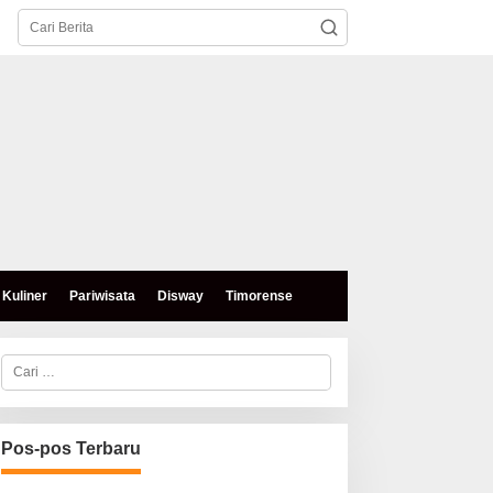
Kuliner
Pariwisata
Disway
Timorense
C
a
r
i
u
n
Pos-pos Terbaru
t
u