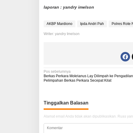
laporan : yandry imelson
AKBP Mardiono
Ipda Andri Pah
Polres Rote
Writer: yandry Imelson
N
Pos sebelumnya
Berkas Perkara Mokrianus Lay Dilimpah ke Pengadilan
a
Pelimpahan Berkas Perkara Secepat Kilat
v
i
Tinggalkan Balasan
g
a
Alamat email Anda tidak akan dipublikasikan.
Ruas yan
s
i