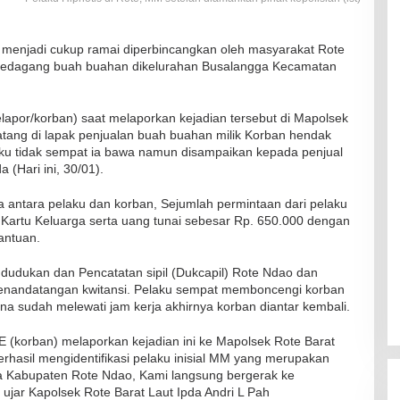
 menjadi cukup ramai diperbincangkan oleh masyarakat Rote
g pedagang buah buahan dikelurahan Busalangga Kecamatan
lapor/korban) saat melaporkan kejadian tersebut di Mapolsek
atang di lapak penjualan buah buahan milik Korban hendak
aku tidak sempat ia bawa namun disampaikan kepada penjual
 (Hari ini, 30/01).
ta antara pelaku dan korban, Sejumlah permintaan dari pelaku
 Kartu Keluarga serta uang tunai sebesar Rp. 650.000 dengan
antuan.
dudukan dan Pencatatan sipil (Dukcapil) Rote Ndao dan
penandatangan kwitansi. Pelaku sempat memboncengi korban
 sudah melewati jam kerja akhirnya korban diantar kembali.
E (korban) melaporkan kejadian ini ke Mapolsek Rote Barat
erhasil mengidentifikasi pelaku inisial MM yang merupakan
a Kabupaten Rote Ndao, Kami langsung bergerak ke
jar Kapolsek Rote Barat Laut Ipda Andri L Pah