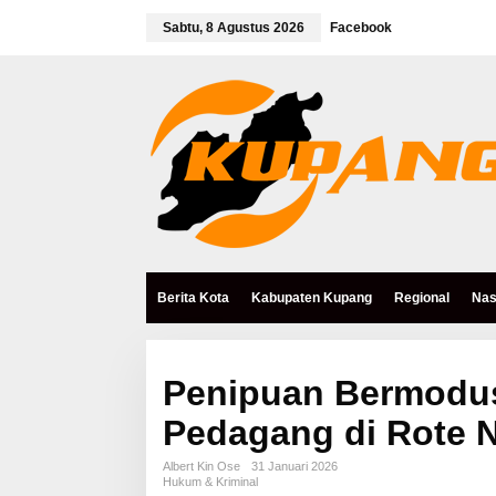
L
e
Sabtu, 8 Agustus 2026
Facebook
w
a
t
i
k
e
k
o
n
t
e
n
Berita Kota
Kabupaten Kupang
Regional
Nas
Penipuan Bermodus
Pedagang di Rote 
Albert Kin Ose
31 Januari 2026
Hukum & Kriminal