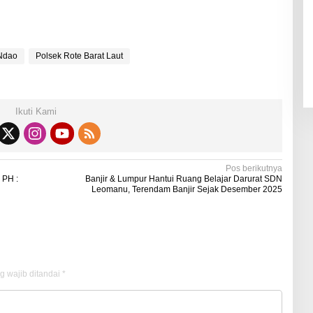
 Ndao
Polsek Rote Barat Laut
Ikuti Kami
Pos berikutnya
 PH :
Banjir & Lumpur Hantui Ruang Belajar Darurat SDN
Leomanu, Terendam Banjir Sejak Desember 2025
g wajib ditandai
*