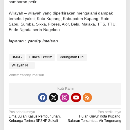
sambaran petir.
Wilayah – wilayah yang diperkirakan mengalami dampak
tersebut yakni, Kota Kupang, Kabupaten Kupang, Rote,
Sabu, Sumba, Sikka, Flores, Alor, Belu, Malaka, TTS, TTU,
Ende Ngada serta Nagekeo.
laporan : yandry imelson
BMKG
Cuaca Ekstrim
Peringatan Dini
Wilayah NTT
Writer: Yandry Imelson
Ikuti Kami
N
Pos sebelumnya
Pos berikutnya
Lima Bulan Kasus Pembunuhan,
Hujan Guyur Kota Kupang,
a
Keluarga Terima SP2HP Sekali
Saluran Tersumbat, Air Tergenang