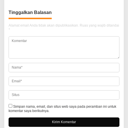
v
i
Tinggalkan Balasan
g
a
Alamat email Anda tidak akan dipublikasikan.
Ruas yang wajib ditandai
*
s
i
p
o
s
Simpan nama, email, dan situs web saya pada peramban ini untuk
komentar saya berikutnya.