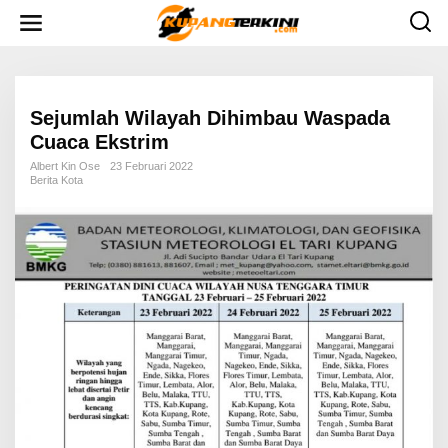
L
e
w
a
t
i
k
e
Sejumlah Wilayah Dihimbau Waspada
k
Cuaca Ekstrim
o
n
Albert Kin Ose
23 Februari 2022
t
Berita Kota
e
n