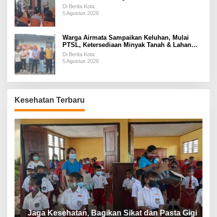
Di Berita Kota
5 Agustus 2026
Warga Airmata Sampaikan Keluhan, Mulai
PTSL, Ketersediaan Minyak Tanah & Lahan
Pemakaman
Di Berita Kota
5 Agustus 2026
Kesehatan Terbaru
P
a
Jaga Kesehatan, Bagikan Sikat dan Pasta Gigi
A