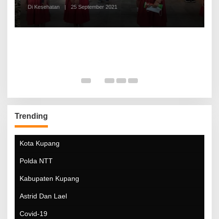
Di Kesehatan
|
25 September 2021
Di
Trending
Kota Kupang
Polda NTT
Kabupaten Kupang
Astrid Dan Lael
Covid-19