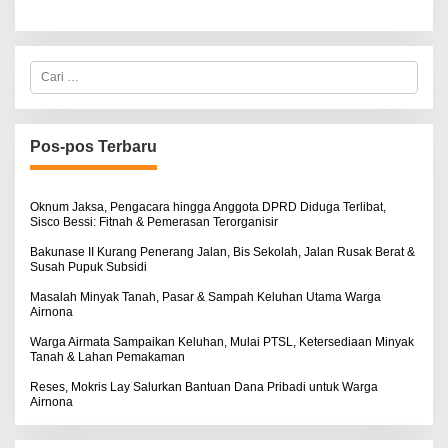
C
a
r
i
u
n
Pos-pos Terbaru
t
u
k
:
Oknum Jaksa, Pengacara hingga Anggota DPRD Diduga Terlibat,
Sisco Bessi: Fitnah & Pemerasan Terorganisir
Bakunase II Kurang Penerang Jalan, Bis Sekolah, Jalan Rusak Berat &
Susah Pupuk Subsidi
Masalah Minyak Tanah, Pasar & Sampah Keluhan Utama Warga
Airnona
Warga Airmata Sampaikan Keluhan, Mulai PTSL, Ketersediaan Minyak
Tanah & Lahan Pemakaman
Reses, Mokris Lay Salurkan Bantuan Dana Pribadi untuk Warga
Airnona