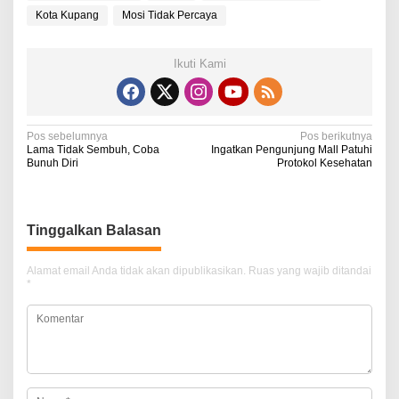
Kota Kupang
Mosi Tidak Percaya
Ikuti Kami
N
Pos sebelumnya
Pos berikutnya
Lama Tidak Sembuh, Coba
Ingatkan Pengunjung Mall Patuhi
a
Bunuh Diri
Protokol Kesehatan
v
i
Tinggalkan Balasan
g
a
Alamat email Anda tidak akan dipublikasikan.
Ruas yang wajib ditandai
*
s
i
p
o
s