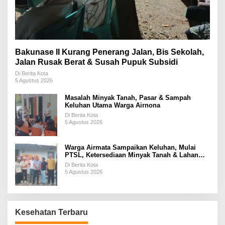
Bakunase II Kurang Penerang Jalan, Bis Sekolah,
Jalan Rusak Berat & Susah Pupuk Subsidi
Di Berita Kota
5 Agustus 2026
Masalah Minyak Tanah, Pasar & Sampah
Keluhan Utama Warga Airnona
Di Berita Kota
5 Agustus 2026
Warga Airmata Sampaikan Keluhan, Mulai
PTSL, Ketersediaan Minyak Tanah & Lahan
Pemakaman
Di Berita Kota
5 Agustus 2026
Kesehatan Terbaru