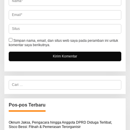
Simpan nama, email, dan situs web saya pada peramban ini untuk
komentar saya berikutnya.
C
a
r
i
u
n
Pos-pos Terbaru
t
u
k
:
Oknum Jaksa, Pengacara hingga Anggota DPRD Diduga Terlibat,
Sisco Bessi: Fitnah & Pemerasan Terorganisir