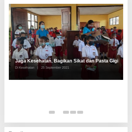
P
a
Jaga Kesehatan, Bagikan Sikat dan Pasta Gigi
A
Di Kesehatan
|
25 September 2021
Di