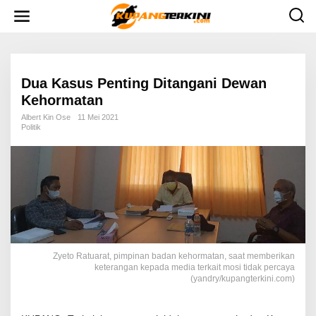
L
e
w
a
t
i
k
e
Dua Kasus Penting Ditangani Dewan
k
Kehormatan
o
n
Albert Kin Ose
11 Mei 2021
t
Politik
e
n
Zyeto Ratuarat, pimpinan badan kehormatan, saat memberikan
keterangan kepada media terkait mosi tidak percaya
(yandry/kupangterkini.com)