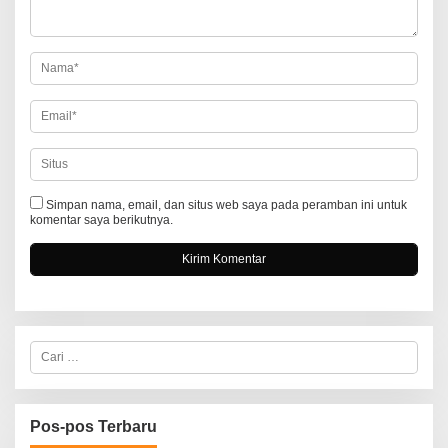
p
o
s
Simpan nama, email, dan situs web saya pada peramban ini untuk
komentar saya berikutnya.
C
a
r
i
u
n
Pos-pos Terbaru
t