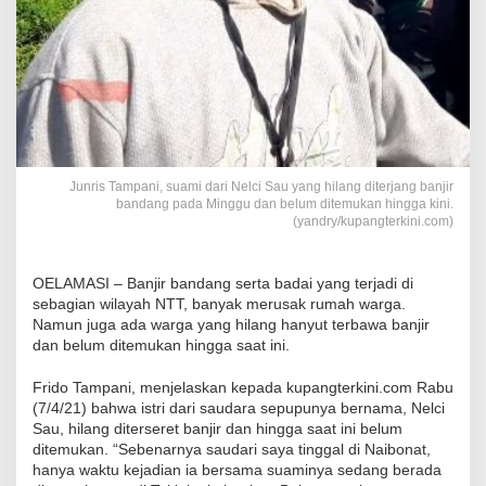
Junris Tampani, suami dari Nelci Sau yang hilang diterjang banjir
bandang pada Minggu dan belum ditemukan hingga kini.
(yandry/kupangterkini.com)
OELAMASI – Banjir bandang serta badai yang terjadi di
sebagian wilayah NTT, banyak merusak rumah warga.
Namun juga ada warga yang hilang hanyut terbawa banjir
dan belum ditemukan hingga saat ini.
Frido Tampani, menjelaskan kepada kupangterkini.com Rabu
(7/4/21) bahwa istri dari saudara sepupunya bernama, Nelci
Sau, hilang diterseret banjir dan hingga saat ini belum
ditemukan. “Sebenarnya saudari saya tinggal di Naibonat,
hanya waktu kejadian ia bersama suaminya sedang berada