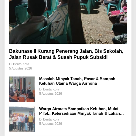
Bakunase II Kurang Penerang Jalan, Bis Sekolah,
Jalan Rusak Berat & Susah Pupuk Subsidi
Di Berita Kota
5 Agustus 2026
Masalah Minyak Tanah, Pasar & Sampah
Keluhan Utama Warga Airnona
Di Berita Kota
5 Agustus 2026
Warga Airmata Sampaikan Keluhan, Mulai
PTSL, Ketersediaan Minyak Tanah & Lahan
Pemakaman
Di Berita Kota
5 Agustus 2026