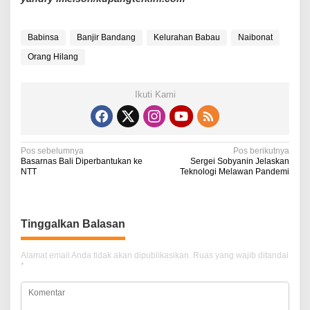
Babinsa
Banjir Bandang
Kelurahan Babau
Naibonat
Orang Hilang
Ikuti Kami
N
Pos sebelumnya
Pos berikutnya
Basarnas Bali Diperbantukan ke
Sergei Sobyanin Jelaskan
a
NTT
Teknologi Melawan Pandemi
v
i
Tinggalkan Balasan
g
a
Alamat email Anda tidak akan dipublikasikan.
Ruas yang wajib ditandai
*
s
i