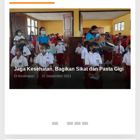
P
a
Jaga Kesehatan, Bagikan Sikat dan Pasta Gigi
A
Di Kesehatan
|
25 September 2021
Di