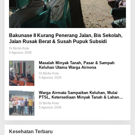
Bakunase II Kurang Penerang Jalan, Bis Sekolah,
Jalan Rusak Berat & Susah Pupuk Subsidi
Di Berita Kota
5 Agustus 2026
Masalah Minyak Tanah, Pasar & Sampah
Keluhan Utama Warga Airnona
Di Berita Kota
5 Agustus 2026
Warga Airmata Sampaikan Keluhan, Mulai
PTSL, Ketersediaan Minyak Tanah & Lahan
Pemakaman
Di Berita Kota
5 Agustus 2026
Kesehatan Terbaru