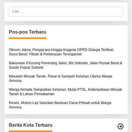
H
A
C
L
a
B
r
E
i
R
u
T
n
K
Pos-pos Terbaru
t
I
N
u
O
k
S
:
Oknum Jaksa, Pengacara hingga Anggota DPRD Diduga Terlibat,
E
Sisco Bessi: Fitnah & Pemerasan Terorganisir
Bakunase II Kurang Penerang Jalan, Bis Sekolah, Jalan Rusak Berat &
Susah Pupuk Subsidi
Masalah Minyak Tanah, Pasar & Sampah Keluhan Utama Warga
Airnona
Warga Airmata Sampaikan Keluhan, Mulai PTSL, Ketersediaan Minyak
Tanah & Lahan Pemakaman
Reses, Mokris Lay Salurkan Bantuan Dana Pribadi untuk Warga
Airnona
Berita Kota Terbaru