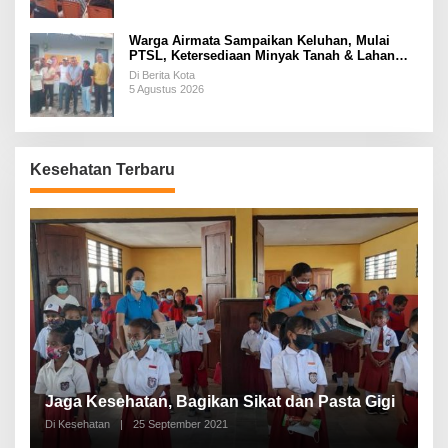
Warga Airmata Sampaikan Keluhan, Mulai
PTSL, Ketersediaan Minyak Tanah & Lahan
Pemakaman
Di Berita Kota
5 Agustus 2026
Kesehatan Terbaru
P
a
Jaga Kesehatan, Bagikan Sikat dan Pasta Gigi
A
Di Kesehatan
|
25 September 2021
Di