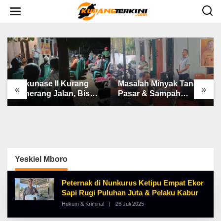
L
e
w
a
t
i
k
e
k
o
n
Bakunase II Kurang
Masalah Minyak Tanah,
t
«
»
e
Penerang Jalan, Bis
Pasar & Sampah
n
Sekolah, Jalan Rusak
Keluhan Utama Warga
Berat & Susah Pupuk
Airnona
Subsidi
Yeskiel Mboro
Peternak di Nunkurus Ketipu Empat Ekor
Sapi Rugi Puluhan Juta & Pelaku Kabur
Hukum & Kriminal
|
26 Juli 2025
O
L
E