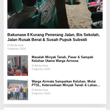
Bakunase II Kurang Penerang Jalan, Bis Sekolah,
Jalan Rusak Berat & Susah Pupuk Subsidi
Di Berita Kota
5 Agustus 2026
Masalah Minyak Tanah, Pasar & Sampah
Keluhan Utama Warga Airnona
Di Berita Kota
5 Agustus 2026
Warga Airmata Sampaikan Keluhan, Mulai
PTSL, Ketersediaan Minyak Tanah & Lahan
Pemakaman
Di Berita Kota
5 Agustus 2026