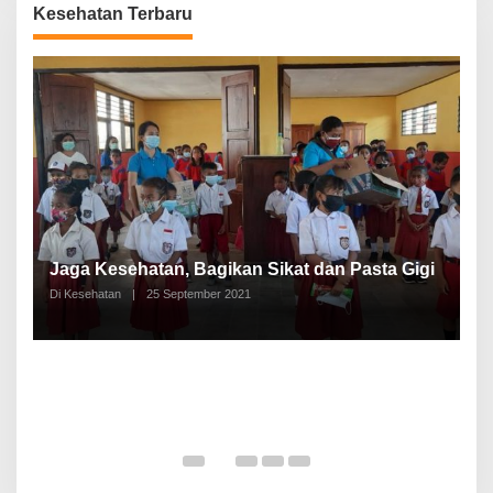
Kesehatan Terbaru
P
a
Jaga Kesehatan, Bagikan Sikat dan Pasta Gigi
A
Di Kesehatan
|
25 September 2021
Di