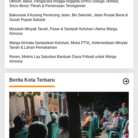
:
Oknum Jaksa, Pengacara hingga Anggota DPRD Diduga Terlibat,
Sisco Bessi: Fitnah & Pemerasan Terorganisir
Bakunase II Kurang Penerang Jalan, Bis Sekolah, Jalan Rusak Berat &
Susah Pupuk Subsidi
Masalah Minyak Tanah, Pasar & Sampah Keluhan Utama Warga
Airnona
Warga Airmata Sampaikan Keluhan, Mulai PTSL, Ketersediaan Minyak
Tanah & Lahan Pemakaman
Reses, Mokris Lay Salurkan Bantuan Dana Pribadi untuk Warga
Airnona
Berita Kota Terbaru