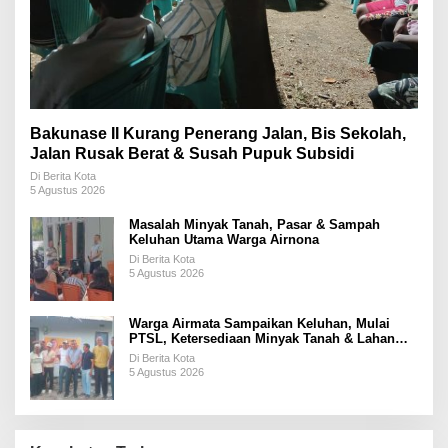
Bakunase II Kurang Penerang Jalan, Bis Sekolah,
Jalan Rusak Berat & Susah Pupuk Subsidi
Di Berita Kota
5 Agustus 2026
Masalah Minyak Tanah, Pasar & Sampah
Keluhan Utama Warga Airnona
Di Berita Kota
5 Agustus 2026
Warga Airmata Sampaikan Keluhan, Mulai
PTSL, Ketersediaan Minyak Tanah & Lahan
Pemakaman
Di Berita Kota
5 Agustus 2026