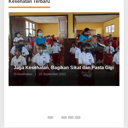
Kesehatan Terbaru
P
a
Jaga Kesehatan, Bagikan Sikat dan Pasta Gigi
A
Di Kesehatan
|
25 September 2021
Di