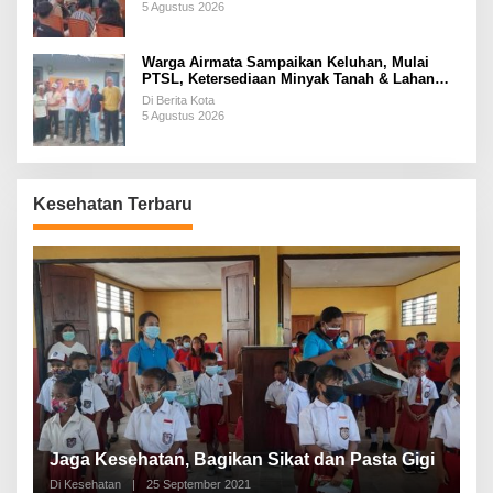
5 Agustus 2026
Warga Airmata Sampaikan Keluhan, Mulai
PTSL, Ketersediaan Minyak Tanah & Lahan
Pemakaman
Di Berita Kota
5 Agustus 2026
Kesehatan Terbaru
P
a
Jaga Kesehatan, Bagikan Sikat dan Pasta Gigi
A
Di Kesehatan
|
25 September 2021
Di