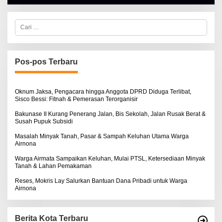
H
A
L
C
B
a
E
r
R
i
T
u
K
I
n
Pos-pos Terbaru
N
t
O
u
S
k
E
:
Oknum Jaksa, Pengacara hingga Anggota DPRD Diduga Terlibat,
Sisco Bessi: Fitnah & Pemerasan Terorganisir
Bakunase II Kurang Penerang Jalan, Bis Sekolah, Jalan Rusak Berat &
Susah Pupuk Subsidi
Masalah Minyak Tanah, Pasar & Sampah Keluhan Utama Warga
Airnona
Warga Airmata Sampaikan Keluhan, Mulai PTSL, Ketersediaan Minyak
Tanah & Lahan Pemakaman
Reses, Mokris Lay Salurkan Bantuan Dana Pribadi untuk Warga
Airnona
Berita Kota Terbaru