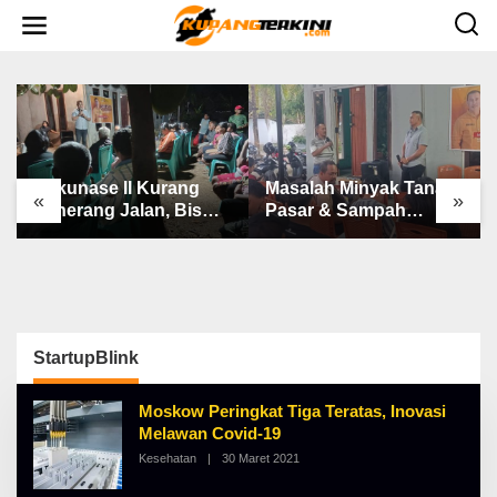
L
e
w
a
t
i
k
e
k
o
n
Bakunase II Kurang
Masalah Minyak Tanah,
t
«
»
e
Penerang Jalan, Bis
Pasar & Sampah
n
Sekolah, Jalan Rusak
Keluhan Utama Warga
Berat & Susah Pupuk
Airnona
Subsidi
StartupBlink
Moskow Peringkat Tiga Teratas, Inovasi
Melawan Covid-19
Kesehatan
|
30 Maret 2021
O
L
E