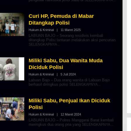
H
S
A
E
L
B
Curi HP, Pemuda di Mabar
E
Ditangkap Polisi
R
T
Hukum & Kriminal
|
11 Maret 2025
O
K
L
I
LABUAN BAJO – Seorang residivis kembali
E
N
ditangkap Polisi lantaran melakukan aksi pencurian
H
O
SELENGKAPNYA
A
S
L
E
B
E
Miliki Sabu, Dua Wanita Muda
R
Diciduk Polisi
T
K
Hukum & Kriminal
|
5 Juli 2024
O
I
L
N
Labuan Bajo – Dua orang wanita di Labuan Bajo
E
O
berhasil diringkus polisi
SELENGKAPNYA
H
S
A
E
L
B
Miliki Sabu, Penjual Ikan Diciduk
E
Polisi
R
T
Hukum & Kriminal
|
12 Maret 2024
O
K
L
I
LABUAN BAJO – Polres Manggarai Barat kembali
E
N
meringkus dua orang pria yang
SELENGKAPNYA
H
O
A