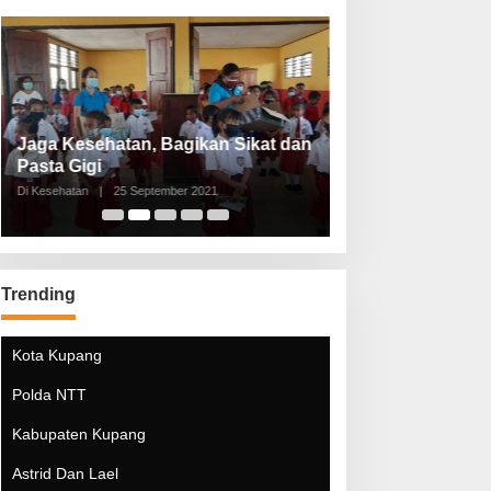
Jaga Kesehatan, Bagikan Sikat dan
Perketat Protoko
Pasta Gigi
Lebaran Lebih 
Di Kesehatan
|
25 September 2021
Di Kesehatan
|
5 Mei 20
Trending
Kota Kupang
Polda NTT
Kabupaten Kupang
Astrid Dan Lael