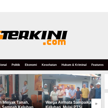
ional
Politik
Ekonomi
Kesehatan
Hukum & Kriminal
Features
h Minyak Tanah,
Warga Airmata Sampaikan
R
»
& Sampah Keluhan
Keluhan, Mulai PTSL,
B