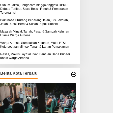
k
ntuk Warga Airnona
Hukum Kasus Sebastian
:
Oknum Jaksa, Pengacara hingga Anggota DPRD
Diduga Terlibat, Sisco Bessi: Fitnah & Pemerasan
Bokol Sarat Rekayasa
Terorganisir
Bakunase II Kurang Penerang Jalan, Bis Sekolah,
Jalan Rusak Berat & Susah Pupuk Subsidi
Masalah Minyak Tanah, Pasar & Sampah Keluhan
Utama Warga Airnona
Warga Airmata Sampaikan Keluhan, Mulai PTSL,
Ketersediaan Minyak Tanah & Lahan Pemakaman
Reses, Mokris Lay Salurkan Bantuan Dana Pribadi
untuk Warga Airnona
Berita Kota Terbaru