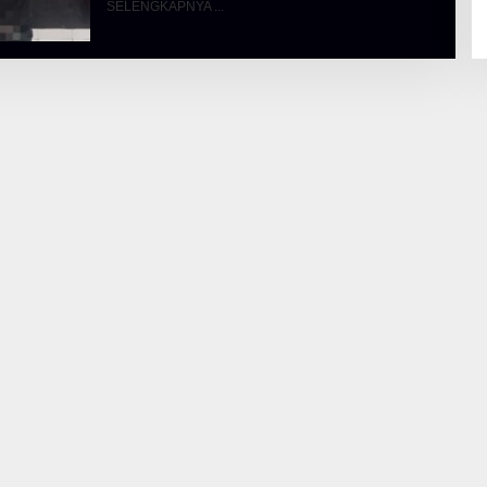
SELENGKAPNYA
A
L
B
E
R
T
K
I
N
O
S
E