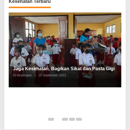
Kesehatan Terbaru
P
a
Jaga Kesehatan, Bagikan Sikat dan Pasta Gigi
A
Di Kesehatan
|
25 September 2021
Di