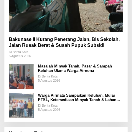
Bakunase II Kurang Penerang Jalan, Bis Sekolah,
Jalan Rusak Berat & Susah Pupuk Subsidi
Di Berita Kota
5 Agustus 2026
Masalah Minyak Tanah, Pasar & Sampah
Keluhan Utama Warga Airnona
Di Berita Kota
5 Agustus 2026
Warga Airmata Sampaikan Keluhan, Mulai
PTSL, Ketersediaan Minyak Tanah & Lahan
Pemakaman
Di Berita Kota
5 Agustus 2026