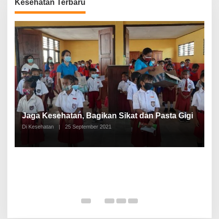
Kesehatan Terbaru
P
a
Jaga Kesehatan, Bagikan Sikat dan Pasta Gigi
A
Di Kesehatan
|
25 September 2021
Di