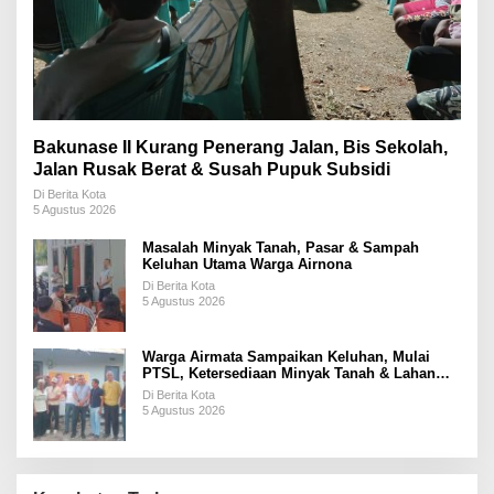
Bakunase II Kurang Penerang Jalan, Bis Sekolah,
Jalan Rusak Berat & Susah Pupuk Subsidi
Di Berita Kota
5 Agustus 2026
Masalah Minyak Tanah, Pasar & Sampah
Keluhan Utama Warga Airnona
Di Berita Kota
5 Agustus 2026
Warga Airmata Sampaikan Keluhan, Mulai
PTSL, Ketersediaan Minyak Tanah & Lahan
Pemakaman
Di Berita Kota
5 Agustus 2026