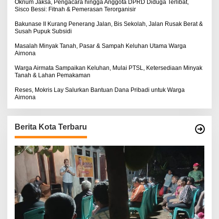
:
Oknum Jaksa, Pengacara hingga Anggota DPRD Diduga Terlibat,
Sisco Bessi: Fitnah & Pemerasan Terorganisir
Bakunase II Kurang Penerang Jalan, Bis Sekolah, Jalan Rusak Berat &
Susah Pupuk Subsidi
Masalah Minyak Tanah, Pasar & Sampah Keluhan Utama Warga
Airnona
Warga Airmata Sampaikan Keluhan, Mulai PTSL, Ketersediaan Minyak
Tanah & Lahan Pemakaman
Reses, Mokris Lay Salurkan Bantuan Dana Pribadi untuk Warga
Airnona
Berita Kota Terbaru