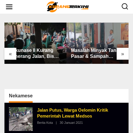
L
e
w
a
t
i
k
e
k
o
n
Bakunase II Kurang
Masalah Minyak Tanah,
t
«
»
e
Penerang Jalan, Bis
Pasar & Sampah
n
Sekolah, Jalan Rusak
Keluhan Utama Warga
Berat & Susah Pupuk
Airnona
Subsidi
Nekamese
Jalan Putus, Warga Oelomin Kritik
Pemerintah Lewat Medsos
Berita Kota
|
30 Januari 2021
O
L
E