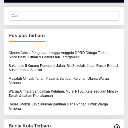
H
A
L
C
B
a
E
r
R
i
T
u
K
I
n
Pos-pos Terbaru
N
t
O
u
S
k
E
:
Oknum Jaksa, Pengacara hingga Anggota DPRD Diduga Terlibat,
Sisco Bessi: Fitnah & Pemerasan Terorganisir
Bakunase II Kurang Penerang Jalan, Bis Sekolah, Jalan Rusak Berat &
Susah Pupuk Subsidi
Masalah Minyak Tanah, Pasar & Sampah Keluhan Utama Warga
Airnona
Warga Airmata Sampaikan Keluhan, Mulai PTSL, Ketersediaan Minyak
Tanah & Lahan Pemakaman
Reses, Mokris Lay Salurkan Bantuan Dana Pribadi untuk Warga
Airnona
Berita Kota Terbaru