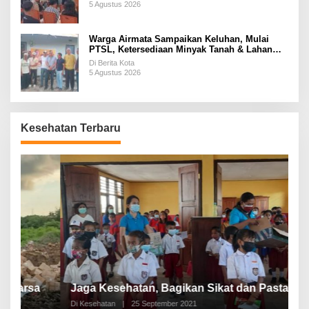
5 Agustus 2026
Warga Airmata Sampaikan Keluhan, Mulai
PTSL, Ketersediaan Minyak Tanah & Lahan
Pemakaman
Di Berita Kota
5 Agustus 2026
Kesehatan Terbaru
P
a
Jaga Kesehatan, Bagikan Sikat dan Pasta Gigi
A
Di Kesehatan
|
25 September 2021
Di