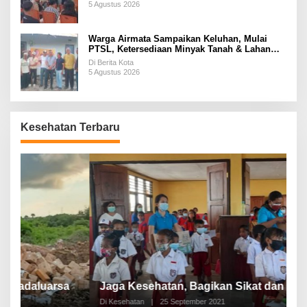
5 Agustus 2026
Warga Airmata Sampaikan Keluhan, Mulai
PTSL, Ketersediaan Minyak Tanah & Lahan
Pemakaman
Di Berita Kota
5 Agustus 2026
Kesehatan Terbaru
P
a
Jaga Kesehatan, Bagikan Sikat dan Pasta Gigi
A
Di Kesehatan
|
25 September 2021
Di