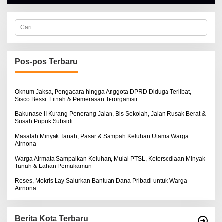
A
L
B
E
C
R
a
T
r
K
i
I
u
N
n
Pos-pos Terbaru
O
t
S
u
E
k
:
Oknum Jaksa, Pengacara hingga Anggota DPRD Diduga Terlibat,
Sisco Bessi: Fitnah & Pemerasan Terorganisir
Bakunase II Kurang Penerang Jalan, Bis Sekolah, Jalan Rusak Berat &
Susah Pupuk Subsidi
Masalah Minyak Tanah, Pasar & Sampah Keluhan Utama Warga
Airnona
Warga Airmata Sampaikan Keluhan, Mulai PTSL, Ketersediaan Minyak
Tanah & Lahan Pemakaman
Reses, Mokris Lay Salurkan Bantuan Dana Pribadi untuk Warga
Airnona
Berita Kota Terbaru