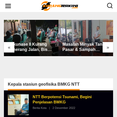
L
e
w
a
t
i
k
e
k
o
n
Bakunase II Kurang
Masalah Minyak Tanah,
t
«
»
e
Penerang Jalan, Bis
Pasar & Sampah
n
Sekolah, Jalan Rusak
Keluhan Utama Warga
Berat & Susah Pupuk
Airnona
Subsidi
Kepala stasiun geofisika BMKG NTT
NTT Berpotensi Tsunami, Begini
Penjelasan BMKG
Berita Kota
|
2 Desember 2022
O
L
E