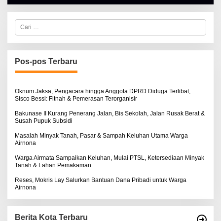
H
A
L
C
B
a
E
r
R
i
T
u
K
I
n
Pos-pos Terbaru
N
t
O
u
S
k
E
:
Oknum Jaksa, Pengacara hingga Anggota DPRD Diduga Terlibat,
Sisco Bessi: Fitnah & Pemerasan Terorganisir
Bakunase II Kurang Penerang Jalan, Bis Sekolah, Jalan Rusak Berat &
Susah Pupuk Subsidi
Masalah Minyak Tanah, Pasar & Sampah Keluhan Utama Warga
Airnona
Warga Airmata Sampaikan Keluhan, Mulai PTSL, Ketersediaan Minyak
Tanah & Lahan Pemakaman
Reses, Mokris Lay Salurkan Bantuan Dana Pribadi untuk Warga
Airnona
Berita Kota Terbaru