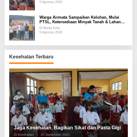
5 Agustus 2026
Warga Airmata Sampaikan Keluhan, Mulai
PTSL, Ketersediaan Minyak Tanah & Lahan
Pemakaman
Di Berita Kota
5 Agustus 2026
Kesehatan Terbaru
P
a
Jaga Kesehatan, Bagikan Sikat dan Pasta Gigi
A
Di Kesehatan
|
25 September 2021
Di