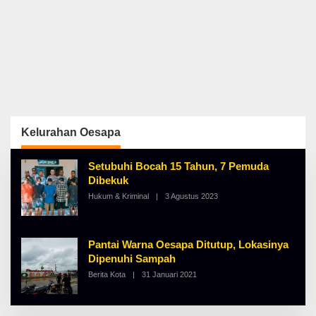
Kelurahan Oesapa
Setubuhi Bocah 15 Tahun, 7 Pemuda
Dibekuk
Hukum & Kriminal
|
3 Agustus 2023
O
L
E
H
A
Pantai Warna Oesapa Ditutup, Lokasinya
L
B
Dipenuhi Sampah
E
Berita Kota
|
31 Januari 2021
O
R
L
T
E
K
H
I
A
N