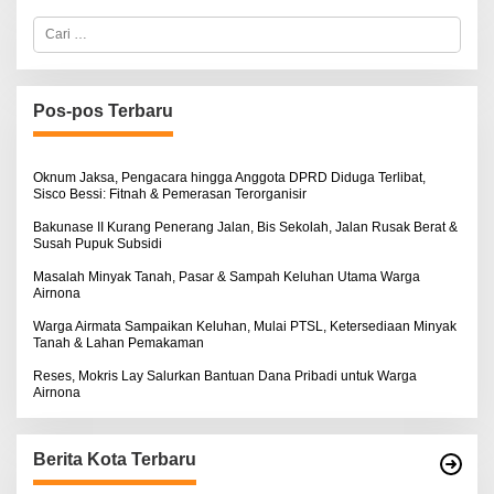
L
O
C
B
S
a
E
E
r
R
i
T
u
K
I
n
Pos-pos Terbaru
N
t
O
u
S
k
E
:
Oknum Jaksa, Pengacara hingga Anggota DPRD Diduga Terlibat,
Sisco Bessi: Fitnah & Pemerasan Terorganisir
Bakunase II Kurang Penerang Jalan, Bis Sekolah, Jalan Rusak Berat &
Susah Pupuk Subsidi
Masalah Minyak Tanah, Pasar & Sampah Keluhan Utama Warga
Airnona
Warga Airmata Sampaikan Keluhan, Mulai PTSL, Ketersediaan Minyak
Tanah & Lahan Pemakaman
Reses, Mokris Lay Salurkan Bantuan Dana Pribadi untuk Warga
Airnona
Berita Kota Terbaru