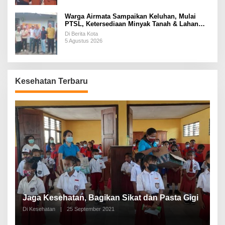
Warga Airmata Sampaikan Keluhan, Mulai
PTSL, Ketersediaan Minyak Tanah & Lahan
Pemakaman
Di Berita Kota
5 Agustus 2026
Kesehatan Terbaru
P
a
Jaga Kesehatan, Bagikan Sikat dan Pasta Gigi
A
Di Kesehatan
|
25 September 2021
Di