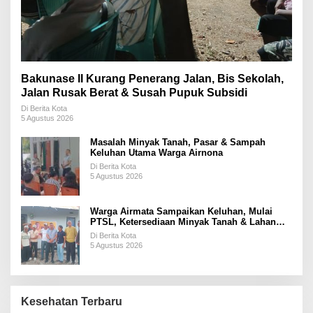
Bakunase II Kurang Penerang Jalan, Bis Sekolah,
Jalan Rusak Berat & Susah Pupuk Subsidi
Di Berita Kota
5 Agustus 2026
Masalah Minyak Tanah, Pasar & Sampah
Keluhan Utama Warga Airnona
Di Berita Kota
5 Agustus 2026
Warga Airmata Sampaikan Keluhan, Mulai
PTSL, Ketersediaan Minyak Tanah & Lahan
Pemakaman
Di Berita Kota
5 Agustus 2026
Kesehatan Terbaru