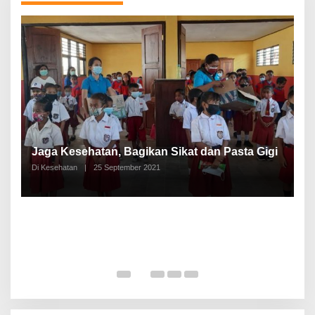
P
a
Jaga Kesehatan, Bagikan Sikat dan Pasta Gigi
A
Di Kesehatan
|
25 September 2021
Di