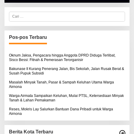
A
L
B
E
C
R
a
T
r
K
i
I
u
N
n
Pos-pos Terbaru
O
t
S
u
E
k
:
Oknum Jaksa, Pengacara hingga Anggota DPRD Diduga Terlibat,
Sisco Bessi: Fitnah & Pemerasan Terorganisir
Bakunase II Kurang Penerang Jalan, Bis Sekolah, Jalan Rusak Berat &
Susah Pupuk Subsidi
Masalah Minyak Tanah, Pasar & Sampah Keluhan Utama Warga
Airnona
Warga Airmata Sampaikan Keluhan, Mulai PTSL, Ketersediaan Minyak
Tanah & Lahan Pemakaman
Reses, Mokris Lay Salurkan Bantuan Dana Pribadi untuk Warga
Airnona
Berita Kota Terbaru