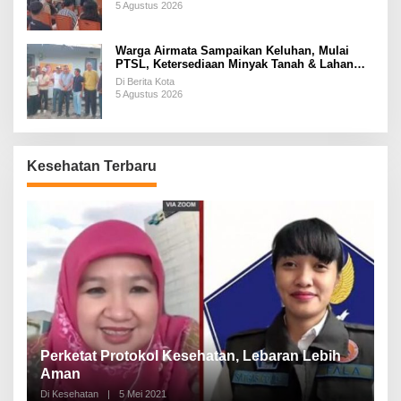
5 Agustus 2026
Warga Airmata Sampaikan Keluhan, Mulai
PTSL, Ketersediaan Minyak Tanah & Lahan
Pemakaman
Di Berita Kota
5 Agustus 2026
Kesehatan Terbaru
Perketat Protokol Kesehatan, Lebaran Lebih
P
i
Aman
1
Di Kesehatan
|
5 Mei 2021
Di