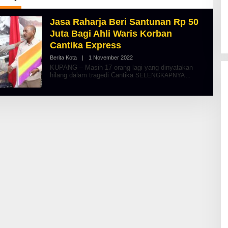
Jasa Raharja Beri Santunan Rp 50
Juta Bagi Ahli Waris Korban
Cantika Express
Berita Kota
|
1 November 2022
O
L
KUPANG – Masih 17 orang lagi yang dinyatakan
E
hilang dalam tragedi Cantika
SELENGKAPNYA
H
A
L
B
E
R
T
K
I
N
O
S
E