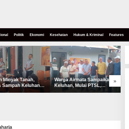
ional
Politik
Ekonomi
Kesehatan
Hukum & Kriminal
Features
h Minyak Tanah,
Warga Airmata Sampaikan
R
»
& Sampah Keluhan
Keluhan, Mulai PTSL,
B
Warga Airnona
Ketersediaan Minyak Tanah
u
& Lahan Pemakaman
aharja