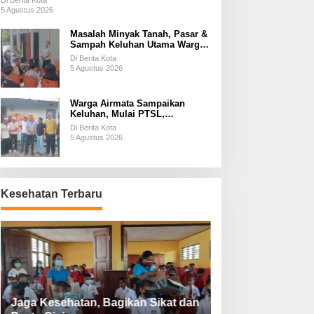
Di Berita Kota
5 Agustus 2026
Masalah Minyak Tanah, Pasar &
Sampah Keluhan Utama Warga
Airnona
Di Berita Kota
5 Agustus 2026
Warga Airmata Sampaikan
Keluhan, Mulai PTSL,
Ketersediaan Minyak Tanah &
Di Berita Kota
Lahan Pemakaman
5 Agustus 2026
Kesehatan Terbaru
Jaga Kesehatan, Bagikan Sikat dan
Perketat Protoko