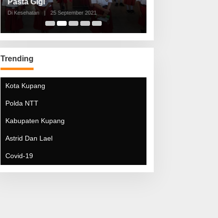
Pasta Gigi
Lebaran Lebih 
Di Kesehatan
|
25 September 2021
Di Kesehatan
|
5 Mei 20
Trending
Kota Kupang
Polda NTT
Kabupaten Kupang
Astrid Dan Lael
Covid-19