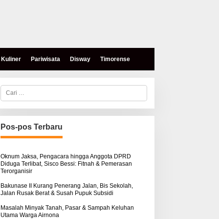
Kuliner
Pariwisata
Disway
Timorense
C
a
r
i
u
n
Pos-pos Terbaru
t
eses, Mokris Lay Salurkan
Aksi Damai di PN Kupang:
u
antuan Dana Pribadi
Keluarga Tuding Proses
k
ntuk Warga Airnona
Hukum Kasus Sebastian
:
Oknum Jaksa, Pengacara hingga Anggota DPRD
Diduga Terlibat, Sisco Bessi: Fitnah & Pemerasan
Bokol Sarat Rekayasa
Terorganisir
Bakunase II Kurang Penerang Jalan, Bis Sekolah,
Jalan Rusak Berat & Susah Pupuk Subsidi
Masalah Minyak Tanah, Pasar & Sampah Keluhan
Utama Warga Airnona