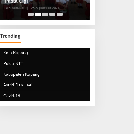
Pasta Gigi
Lebaran Lebih 
Di Kesehatan
|
25 September 2021
Di Kesehatan
|
5 Mei 20
Trending
Kota Kupang
Polda NTT
Kabupaten Kupang
Astrid Dan Lael
Covid-19