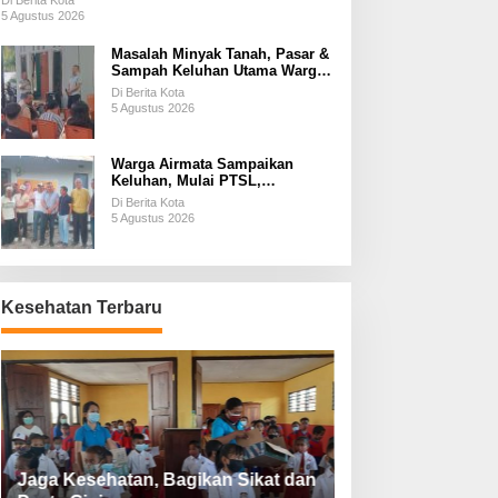
Di Berita Kota
5 Agustus 2026
Masalah Minyak Tanah, Pasar &
Sampah Keluhan Utama Warga
Airnona
Di Berita Kota
5 Agustus 2026
Warga Airmata Sampaikan
Keluhan, Mulai PTSL,
Ketersediaan Minyak Tanah &
Di Berita Kota
Lahan Pemakaman
5 Agustus 2026
Kesehatan Terbaru
Jaga Kesehatan, Bagikan Sikat dan
Perketat Protoko