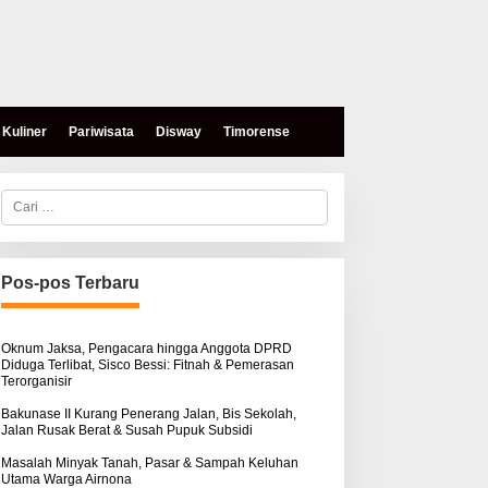
Kuliner
Pariwisata
Disway
Timorense
C
a
r
i
u
n
Pos-pos Terbaru
t
eses, Mokris Lay Salurkan
Aksi Damai di PN Kupang:
u
antuan Dana Pribadi
Keluarga Tuding Proses
k
ntuk Warga Airnona
Hukum Kasus Sebastian
:
Oknum Jaksa, Pengacara hingga Anggota DPRD
Diduga Terlibat, Sisco Bessi: Fitnah & Pemerasan
Bokol Sarat Rekayasa
Terorganisir
Bakunase II Kurang Penerang Jalan, Bis Sekolah,
Jalan Rusak Berat & Susah Pupuk Subsidi
Masalah Minyak Tanah, Pasar & Sampah Keluhan
Utama Warga Airnona