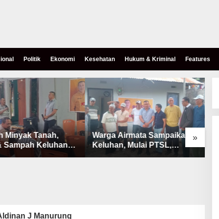
ional
Politik
Ekonomi
Kesehatan
Hukum & Kriminal
Features
h Minyak Tanah,
Warga Airmata Sampaikan
R
»
& Sampah Keluhan
Keluhan, Mulai PTSL,
B
Warga Airnona
Ketersediaan Minyak Tanah
u
& Lahan Pemakaman
ldinan J Manurung