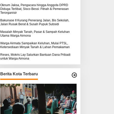
k
ntuk Warga Airnona
Hukum Kasus Sebastian
:
Oknum Jaksa, Pengacara hingga Anggota DPRD
Diduga Terlibat, Sisco Bessi: Fitnah & Pemerasan
Bokol Sarat Rekayasa
Terorganisir
Bakunase II Kurang Penerang Jalan, Bis Sekolah,
Jalan Rusak Berat & Susah Pupuk Subsidi
Masalah Minyak Tanah, Pasar & Sampah Keluhan
Utama Warga Airnona
Warga Airmata Sampaikan Keluhan, Mulai PTSL,
Ketersediaan Minyak Tanah & Lahan Pemakaman
Reses, Mokris Lay Salurkan Bantuan Dana Pribadi
untuk Warga Airnona
Berita Kota Terbaru