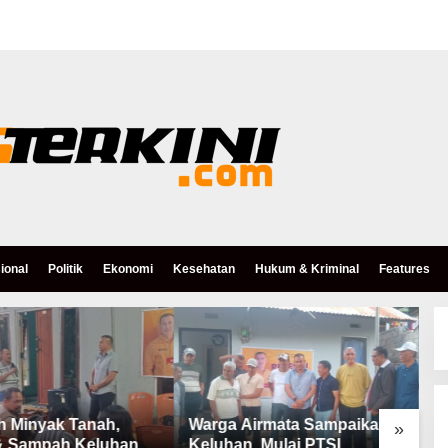
ional
Politik
Ekonomi
Kesehatan
Hukum & Kriminal
Features
h Minyak Tanah,
Warga Airmata Sampaikan
R
»
& Sampah Keluhan
Keluhan, Mulai PTSL,
B