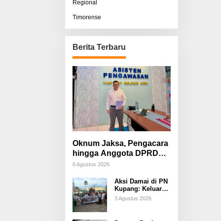
Regional
Timorense
Berita Terbaru
Oknum Jaksa, Pengacara
hingga Anggota DPRD
Diduga Terlibat, Sisco
6 Agustus 2026
Bessi: Fitnah &
Aksi Damai di PN
Pemerasan Terorganisir
Kupang: Keluarga
Tuding Proses
3 Agustus 2026
Hukum Kasus
Sebastian Bokol
Sarat Rekayasa