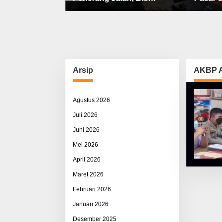
bat, Sisco
Sekolah, Jalan Rusak Berat
Utama 
ah & Pemerasan
& Susah Pupuk Subsidi
Arsip
AKBP A
Agustus 2026
Juli 2026
Juni 2026
Mei 2026
April 2026
Maret 2026
Februari 2026
Januari 2026
Desember 2025