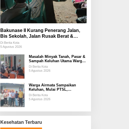
Bakunase II Kurang Penerang Jalan,
Bis Sekolah, Jalan Rusak Berat &
Susah Pupuk Subsidi
Di Berita Kota
5 Agustus 2026
Masalah Minyak Tanah, Pasar &
Sampah Keluhan Utama Warga
Airnona
Di Berita Kota
5 Agustus 2026
Warga Airmata Sampaikan
Keluhan, Mulai PTSL,
Ketersediaan Minyak Tanah &
Di Berita Kota
Lahan Pemakaman
5 Agustus 2026
Kesehatan Terbaru