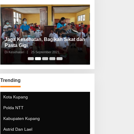
Jaga Kesehatan, Bagikan Sikat dan
Perketat Protoko
Pasta Gigi
Lebaran Lebih 
Di Kesehatan
|
25 September 2021
Di Kesehatan
|
5 Mei 20
Trending
Kota Kupang
Polda NTT
Kabupaten Kupang
Astrid Dan Lael