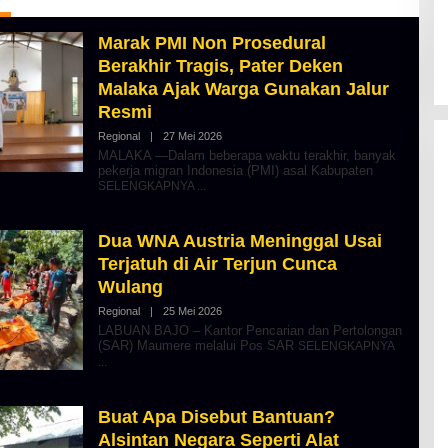
Marak PMI Non Prosedural
Berakhir Tragis, Pater Deken
Malaka Ajak Warga Gunakan Jalur
Resmi
Regional
|
27 Mei 2026
O
L
MALAKA —Dalam beberapa waktu terakhir, banyak
E
pekerja migran Indonesia (PMI) asal Kabupaten
H
SELENGKAPNYA
A
L
B
E
Dua WNA Austria Meninggal Usai
R
Terjatuh di Air Terjun Cunca
T
K
Wulang
I
N
Regional
|
25 Mei 2026
O
O
L
LABUAN BAJO – Kantor Pencarian dan Pertolongan
S
E
(SAR) Maumere melalui Pos SAR
SELENGKAPNYA
E
H
A
L
B
E
Buat Apa Disebut Bantuan?
R
Alsintan Negara Seperti Alat
T