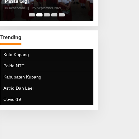
Pasta Gigi
Lebaran Lebih 
Di Kesehatan
|
25 September 2021
Di Kesehatan
|
5 Mei 20
Trending
Kota Kupang
Polda NTT
Kabupaten Kupang
Astrid Dan Lael
Covid-19