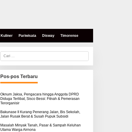
Kuliner
Pariwisata
Disway
Timorense
C
a
r
i
u
n
Pos-pos Terbaru
t
eses, Mokris Lay Salurkan
Aksi Damai di PN Kupang:
u
antuan Dana Pribadi
Keluarga Tuding Proses
k
ntuk Warga Airnona
Hukum Kasus Sebastian
:
Oknum Jaksa, Pengacara hingga Anggota DPRD
Diduga Terlibat, Sisco Bessi: Fitnah & Pemerasan
Bokol Sarat Rekayasa
Terorganisir
Bakunase II Kurang Penerang Jalan, Bis Sekolah,
Jalan Rusak Berat & Susah Pupuk Subsidi
Masalah Minyak Tanah, Pasar & Sampah Keluhan
Utama Warga Airnona