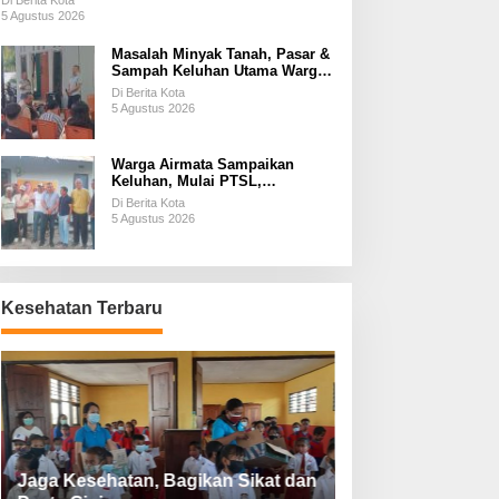
Di Berita Kota
5 Agustus 2026
Masalah Minyak Tanah, Pasar &
Sampah Keluhan Utama Warga
Airnona
Di Berita Kota
5 Agustus 2026
Warga Airmata Sampaikan
Keluhan, Mulai PTSL,
Ketersediaan Minyak Tanah &
Di Berita Kota
Lahan Pemakaman
5 Agustus 2026
Kesehatan Terbaru
Jaga Kesehatan, Bagikan Sikat dan
Perketat Protoko