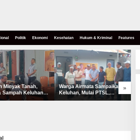
ional
Politik
Ekonomi
Kesehatan
Hukum & Kriminal
Features
h Minyak Tanah,
Warga Airmata Sampaikan
R
»
& Sampah Keluhan
Keluhan, Mulai PTSL,
B
Warga Airnona
Ketersediaan Minyak Tanah
u
& Lahan Pemakaman
al