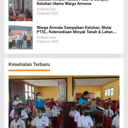
Keluhan Utama Warga Airnona
Di Berita Kota
5 Agustus 2026
Warga Airmata Sampaikan Keluhan, Mulai
PTSL, Ketersediaan Minyak Tanah & Lahan
Pemakaman
Di Berita Kota
5 Agustus 2026
Kesehatan Terbaru
P