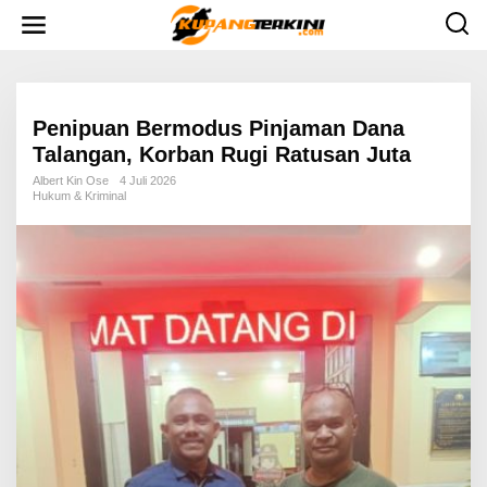
L
e
w
a
t
i
k
e
Penipuan Bermodus Pinjaman Dana
k
Talangan, Korban Rugi Ratusan Juta
o
n
Albert Kin Ose
4 Juli 2026
t
Hukum & Kriminal
e
n