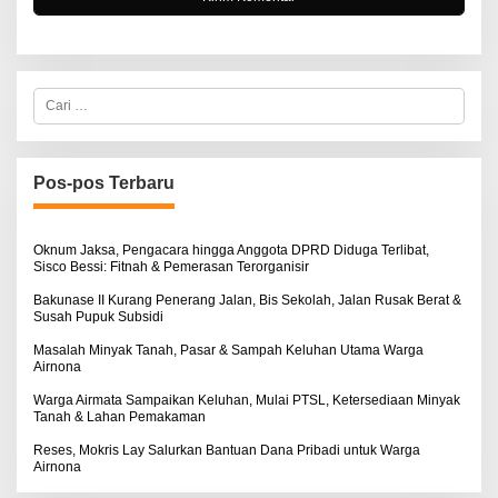
C
a
r
i
u
n
Pos-pos Terbaru
t
u
k
:
Oknum Jaksa, Pengacara hingga Anggota DPRD Diduga Terlibat,
Sisco Bessi: Fitnah & Pemerasan Terorganisir
Bakunase II Kurang Penerang Jalan, Bis Sekolah, Jalan Rusak Berat &
Susah Pupuk Subsidi
Masalah Minyak Tanah, Pasar & Sampah Keluhan Utama Warga
Airnona
Warga Airmata Sampaikan Keluhan, Mulai PTSL, Ketersediaan Minyak
Tanah & Lahan Pemakaman
Reses, Mokris Lay Salurkan Bantuan Dana Pribadi untuk Warga
Airnona