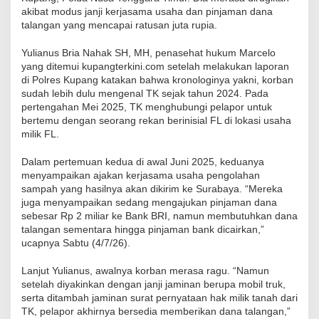
akibat modus janji kerjasama usaha dan pinjaman dana
talangan yang mencapai ratusan juta rupia.
Yulianus Bria Nahak SH, MH, penasehat hukum Marcelo
yang ditemui kupangterkini.com setelah melakukan laporan
di Polres Kupang katakan bahwa kronologinya yakni, korban
sudah lebih dulu mengenal TK sejak tahun 2024. Pada
pertengahan Mei 2025, TK menghubungi pelapor untuk
bertemu dengan seorang rekan berinisial FL di lokasi usaha
milik FL.
Dalam pertemuan kedua di awal Juni 2025, keduanya
menyampaikan ajakan kerjasama usaha pengolahan
sampah yang hasilnya akan dikirim ke Surabaya. “Mereka
juga menyampaikan sedang mengajukan pinjaman dana
sebesar Rp 2 miliar ke Bank BRI, namun membutuhkan dana
talangan sementara hingga pinjaman bank dicairkan,”
ucapnya Sabtu (4/7/26).
Lanjut Yulianus, awalnya korban merasa ragu. “Namun
setelah diyakinkan dengan janji jaminan berupa mobil truk,
serta ditambah jaminan surat pernyataan hak milik tanah dari
TK, pelapor akhirnya bersedia memberikan dana talangan,”