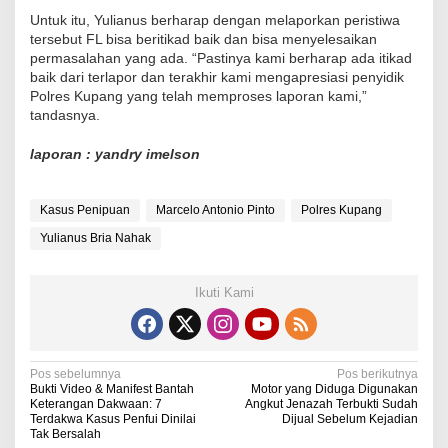
Untuk itu, Yulianus berharap dengan melaporkan peristiwa
tersebut FL bisa beritikad baik dan bisa menyelesaikan
permasalahan yang ada. “Pastinya kami berharap ada itikad
baik dari terlapor dan terakhir kami mengapresiasi penyidik
Polres Kupang yang telah memproses laporan kami,”
tandasnya.
laporan : yandry imelson
Kasus Penipuan
Marcelo Antonio Pinto
Polres Kupang
Yulianus Bria Nahak
Ikuti Kami
N
Pos sebelumnya
Pos berikutnya
Bukti Video & Manifest Bantah
Motor yang Diduga Digunakan
a
Keterangan Dakwaan: 7
Angkut Jenazah Terbukti Sudah
Terdakwa Kasus Penfui Dinilai
Dijual Sebelum Kejadian
v
Tak Bersalah