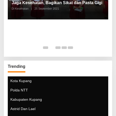
a
Jaga Kesehatan, Bagikan Sikat dan Pasta Gigi
A
Di Kesehatan
|
25 September 2021
Di
Trending
Kota Kupang
Polda NTT
Kabupaten Kupang
Astrid Dan Lael