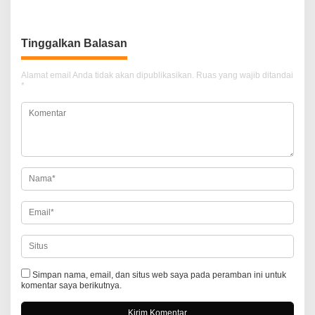
i
g
Tinggalkan Balasan
a
s
Alamat email Anda tidak akan dipublikasikan.
Ruas yang wajib ditandai
i
*
p
o
s
Simpan nama, email, dan situs web saya pada peramban ini untuk
komentar saya berikutnya.