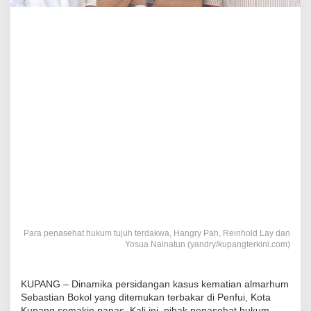
Para penasehat hukum tujuh terdakwa, Hangry Pah, Reinhold Lay dan
Yosua Nainatun (yandry/kupangterkini.com)
KUPANG – Dinamika persidangan kasus kematian almarhum
Sebastian Bokol yang ditemukan terbakar di Penfui, Kota
Kupang semakin panas. Kali ini, pihak penasehat hukum