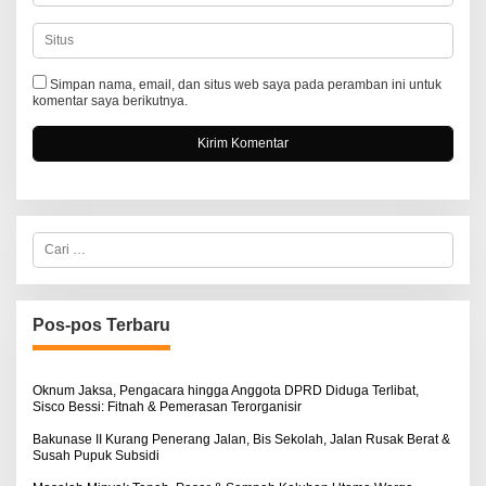
Simpan nama, email, dan situs web saya pada peramban ini untuk
komentar saya berikutnya.
C
a
r
i
u
n
Pos-pos Terbaru
t
u
k
:
Oknum Jaksa, Pengacara hingga Anggota DPRD Diduga Terlibat,
Sisco Bessi: Fitnah & Pemerasan Terorganisir
Bakunase II Kurang Penerang Jalan, Bis Sekolah, Jalan Rusak Berat &
Susah Pupuk Subsidi