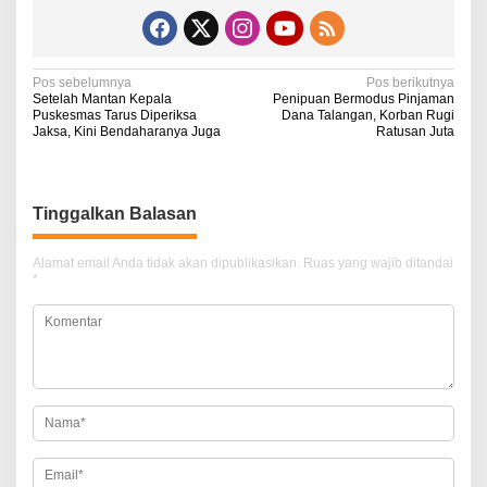
N
Pos sebelumnya
Pos berikutnya
Setelah Mantan Kepala
Penipuan Bermodus Pinjaman
a
Puskesmas Tarus Diperiksa
Dana Talangan, Korban Rugi
Jaksa, Kini Bendaharanya Juga
Ratusan Juta
v
i
g
Tinggalkan Balasan
a
Alamat email Anda tidak akan dipublikasikan.
Ruas yang wajib ditandai
s
*
i
p
o
s