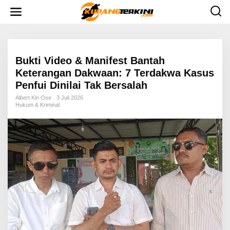
L
e
w
a
t
i
k
e
Bukti Video & Manifest Bantah
k
Keterangan Dakwaan: 7 Terdakwa Kasus
o
n
Penfui Dinilai Tak Bersalah
t
e
Albert Kin Ose
3 Juli 2026
n
Hukum & Kriminal