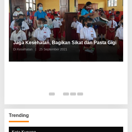
P
a
Jaga Kesehatan, Bagikan Sikat dan Pasta Gigi
A
Di Kesehatan
|
25 September 2021
Di
Trending
Kota Kupang