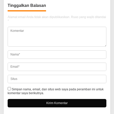
i
Tinggalkan Balasan
g
a
Alamat email Anda tidak akan dipublikasikan.
Ruas yang wajib ditandai
*
s
i
p
o
s
Simpan nama, email, dan situs web saya pada peramban ini untuk
komentar saya berikutnya.