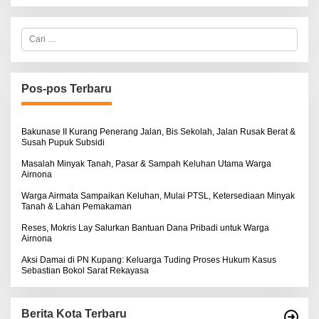
C
a
r
i
u
n
Pos-pos Terbaru
t
u
k
:
Bakunase II Kurang Penerang Jalan, Bis Sekolah, Jalan Rusak Berat &
Susah Pupuk Subsidi
Masalah Minyak Tanah, Pasar & Sampah Keluhan Utama Warga
Airnona
Warga Airmata Sampaikan Keluhan, Mulai PTSL, Ketersediaan Minyak
Tanah & Lahan Pemakaman
Reses, Mokris Lay Salurkan Bantuan Dana Pribadi untuk Warga
Airnona
Aksi Damai di PN Kupang: Keluarga Tuding Proses Hukum Kasus
Sebastian Bokol Sarat Rekayasa
Berita Kota Terbaru