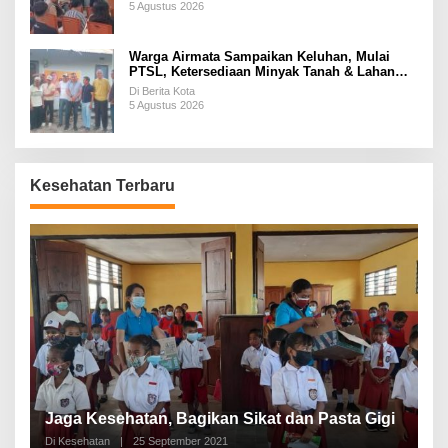
5 Agustus 2026
Warga Airmata Sampaikan Keluhan, Mulai
PTSL, Ketersediaan Minyak Tanah & Lahan
Pemakaman
Di Berita Kota
5 Agustus 2026
Kesehatan Terbaru
P
a
Jaga Kesehatan, Bagikan Sikat dan Pasta Gigi
A
Di Kesehatan
|
25 September 2021
Di