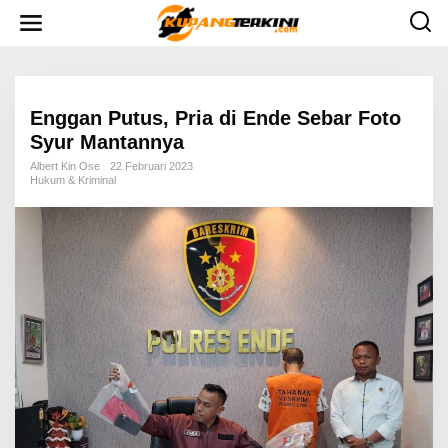
L
e
w
a
t
i
k
e
Enggan Putus, Pria di Ende Sebar Foto
k
Syur Mantannya
o
n
Albert Kin Ose
22 Februari 2023
t
Hukum & Kriminal
e
n