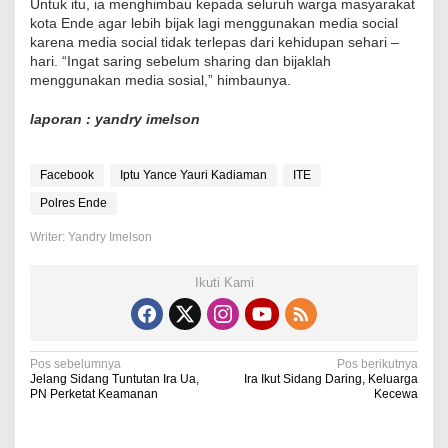
Untuk itu, ia menghimbau kepada seluruh warga masyarakat
kota Ende agar lebih bijak lagi menggunakan media social
karena media social tidak terlepas dari kehidupan sehari –
hari. “Ingat saring sebelum sharing dan bijaklah
menggunakan media sosial,” himbaunya.
laporan : yandry imelson
Facebook
Iptu Yance Yauri Kadiaman
ITE
Polres Ende
Writer: Yandry Imelson
Ikuti Kami
N
Pos sebelumnya
Pos berikutnya
Jelang Sidang Tuntutan Ira Ua,
Ira Ikut Sidang Daring, Keluarga
a
PN Perketat Keamanan
Kecewa
v