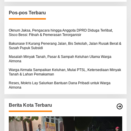
i
u
n
Pos-pos Terbaru
t
u
k
:
Oknum Jaksa, Pengacara hingga Anggota DPRD Diduga Terlibat,
Sisco Bessi: Fitnah & Pemerasan Terorganisir
Bakunase II Kurang Penerang Jalan, Bis Sekolah, Jalan Rusak Berat &
Susah Pupuk Subsidi
Masalah Minyak Tanah, Pasar & Sampah Keluhan Utama Warga
Airnona
Warga Airmata Sampaikan Keluhan, Mulai PTSL, Ketersediaan Minyak
Tanah & Lahan Pemakaman
Reses, Mokris Lay Salurkan Bantuan Dana Pribadi untuk Warga
Airnona
Berita Kota Terbaru