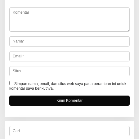
*
s
i
p
o
s
Simpan nama, email, dan situs web saya pada peramban ini untuk
komentar saya berikutnya.
C
a
r