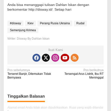
Anda bisa menanggapi tulisan Dahlan Iskan dengan
berkomentar http://disway.id/. Setiap hari
#disway
Kiev
Perang Rusia Ukraina
Rudal
Semenjung Krimea
Writer: Disway By Dahlan Iskan
Ikuti Kami
N
Pos sebelumnya
Pos berikutnya
Terseret Banjir, Ditemukan Tidak
Tersengat Arus Listrik, Ibu RT
a
Bernyawa
Meninggal
v
i
Tinggalkan Balasan
g
a
Alamat email Anda tidak akan dipublikasikan.
Ruas yang wajib ditandai