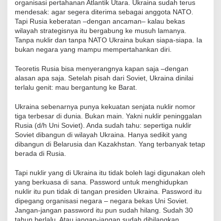
organisasi pertahanan Atlantik Utara. Ukraina sudah terus
mendesak: agar segera diterima sebagai anggota NATO.
Tapi Rusia keberatan –dengan ancaman– kalau bekas
wilayah strategisnya itu bergabung ke musuh lamanya.
Tanpa nuklir dan tanpa NATO Ukraina bukan siapa-siapa. Ia
bukan negara yang mampu mempertahankan diri.
Teoretis Rusia bisa menyerangnya kapan saja –dengan
alasan apa saja. Setelah pisah dari Soviet, Ukraina dinilai
terlalu genit: mau bergantung ke Barat.
Ukraina sebenarnya punya kekuatan senjata nuklir nomor
tiga terbesar di dunia. Bukan main. Yakni nuklir peninggalan
Rusia (d/h Uni Soviet). Anda sudah tahu: sepertiga nuklir
Soviet dibangun di wilayah Ukraina. Hanya sedikit yang
dibangun di Belarusia dan Kazakhstan. Yang terbanyak tetap
berada di Rusia.
Tapi nuklir yang di Ukraina itu tidak boleh lagi digunakan oleh
yang berkuasa di sana. Password untuk menghidupkan
nuklir itu pun tidak di tangan presiden Ukraina. Password itu
dipegang organisasi negara – negara bekas Uni Soviet.
Jangan-jangan password itu pun sudah hilang. Sudah 30
tahun berlalu. Atau jangan-jangan sudah dihilangkan.