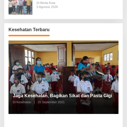
Pemakaman
Di Berita Kota
5 Agustus 2026
Kesehatan Terbaru
P
a
Jaga Kesehatan, Bagikan Sikat dan Pasta Gigi
A
Di Kesehatan
|
25 September 2021
Di