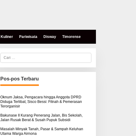
Kuliner
Pariwisata
Disway
Timorense
C
a
r
i
u
n
Pos-pos Terbaru
t
u
k
:
Oknum Jaksa, Pengacara hingga Anggota DPRD
Diduga Terlibat, Sisco Bessi: Fitnah & Pemerasan
Terorganisir
Bakunase II Kurang Penerang Jalan, Bis Sekolah,
Jalan Rusak Berat & Susah Pupuk Subsidi
Masalah Minyak Tanah, Pasar & Sampah Keluhan
Utama Warga Airnona