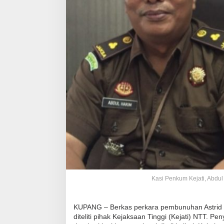
Kasi Penkum Kejati, Abdul
KUPANG – Berkas perkara pembunuhan Astrid da
diteliti pihak Kejaksaan Tinggi (Kejati) NTT. P