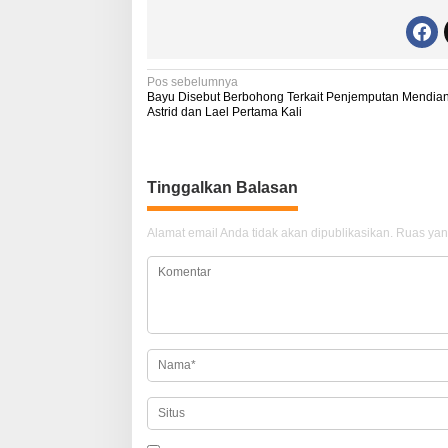
N
Pos sebelumnya
Bayu Disebut Berbohong Terkait Penjemputan Mendia
a
Astrid dan Lael Pertama Kali
v
i
Tinggalkan Balasan
g
a
Alamat email Anda tidak akan dipublikasikan.
Ruas yan
s
i
p
o
s