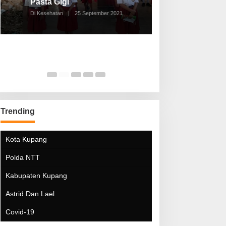
Pasta Gigi
Lebaran Lebih 
Di Kesehatan
|
25 September 2021
Di Kesehatan
|
5 Mei 20
Trending
Kota Kupang
Polda NTT
Kabupaten Kupang
Astrid Dan Lael
Covid-19