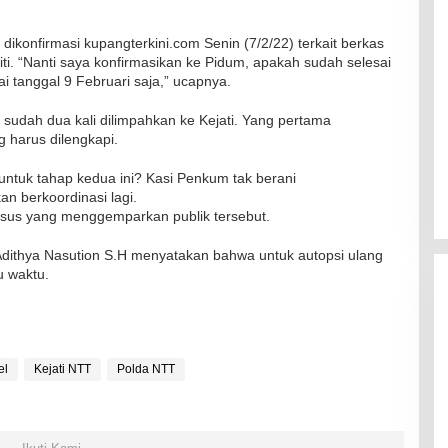
ikonfirmasi kupangterkini.com Senin (7/2/22) terkait berkas
ti. “Nanti saya konfirmasikan ke Pidum, apakah sudah selesai
ai tanggal 9 Februari saja,” ucapnya.
l sudah dua kali dilimpahkan ke Kejati. Yang pertama
 harus dilengkapi.
untuk tahap kedua ini? Kasi Penkum tak berani
 berkoordinasi lagi.
kasus yang menggemparkan publik tersebut.
Adithya Nasution S.H menyatakan bahwa untuk autopsi ulang
 waktu.
el
Kejati NTT
Polda NTT
RSUD Naibonat Musnahkan Obat