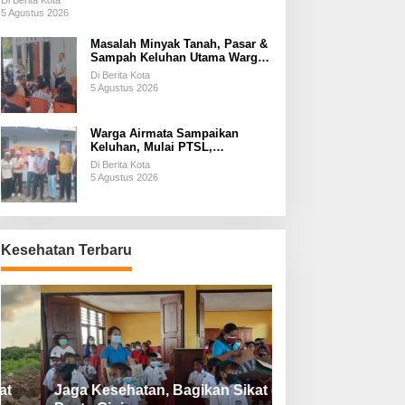
Di Berita Kota
5 Agustus 2026
Masalah Minyak Tanah, Pasar &
Sampah Keluhan Utama Warga
Airnona
Di Berita Kota
5 Agustus 2026
Warga Airmata Sampaikan
Keluhan, Mulai PTSL,
Ketersediaan Minyak Tanah &
Di Berita Kota
Lahan Pemakaman
5 Agustus 2026
Kesehatan Terbaru
Jaga Kesehatan, Bagikan Sikat dan
Perketat Protoko