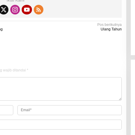
Ikuti Kami
Kadaluarsa
Di Kesehatan
|
19 Desember 2021
Pos berikutnya
ng
Ulang Tahun
g wajib ditandai
*