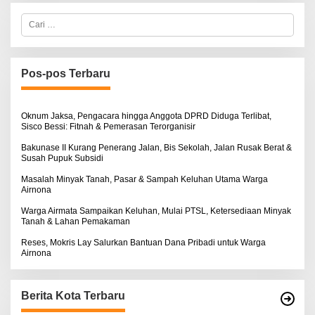
C
a
r
i
u
n
Pos-pos Terbaru
t
u
k
:
Oknum Jaksa, Pengacara hingga Anggota DPRD Diduga Terlibat,
Sisco Bessi: Fitnah & Pemerasan Terorganisir
Bakunase II Kurang Penerang Jalan, Bis Sekolah, Jalan Rusak Berat &
Susah Pupuk Subsidi
Masalah Minyak Tanah, Pasar & Sampah Keluhan Utama Warga
Airnona
Warga Airmata Sampaikan Keluhan, Mulai PTSL, Ketersediaan Minyak
Tanah & Lahan Pemakaman
Reses, Mokris Lay Salurkan Bantuan Dana Pribadi untuk Warga
Airnona
Berita Kota Terbaru