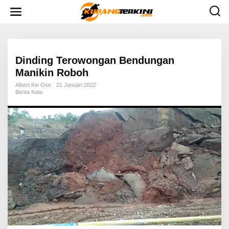
L
e
w
a
t
i
k
e
Dinding Terowongan Bendungan
k
Manikin Roboh
o
n
Albert Kin Ose
21 Januari 2022
t
Berita Kota
e
n