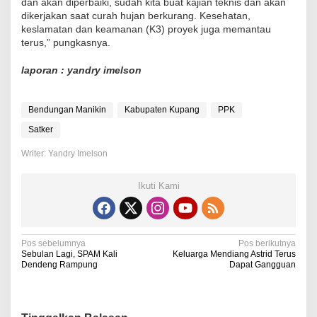
dan akan diperbaiki, sudah kita buat kajian teknis dan akan
dikerjakan saat curah hujan berkurang. Kesehatan,
keslamatan dan keamanan (K3) proyek juga memantau
terus,” pungkasnya.
laporan : yandry imelson
Bendungan Manikin
Kabupaten Kupang
PPK
Satker
Writer: Yandry Imelson
Ikuti Kami
N
Pos sebelumnya
Pos berikutnya
Sebulan Lagi, SPAM Kali
Keluarga Mendiang Astrid Terus
a
Dendeng Rampung
Dapat Gangguan
v
i