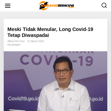
L
e
w
a
t
i
k
e
Meski Tidak Menular, Long Covid-19
k
Tetap Diwaspadai
o
n
Albert Kin Ose
11 Maret 2021
t
Kesehatan
e
n