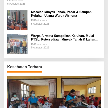
Di Berita Kota
5 Agustus 2026
Masalah Minyak Tanah, Pasar & Sampah
Keluhan Utama Warga Airnona
Di Berita Kota
5 Agustus 2026
Warga Airmata Sampaikan Keluhan, Mulai
PTSL, Ketersediaan Minyak Tanah & Lahan
Pemakaman
Di Berita Kota
5 Agustus 2026
Kesehatan Terbaru