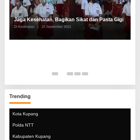
P
a
Jaga Kesehatan, Bagikan Sikat dan Pasta Gigi
A
Di Kesehatan
|
25 September 2021
Di
Trending
Kota Kupang
Polda NTT
Kabupaten Kupang