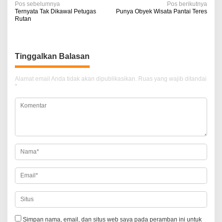
N
Pos sebelumnya
Pos berikutnya
Ternyata Tak Dikawal Petugas
Punya Obyek Wisata Pantai Teres
a
Rutan
v
i
Tinggalkan Balasan
g
a
Alamat email Anda tidak akan dipublikasikan.
Ruas yang wajib ditandai
*
s
i
p
o
s
Simpan nama, email, dan situs web saya pada peramban ini untuk