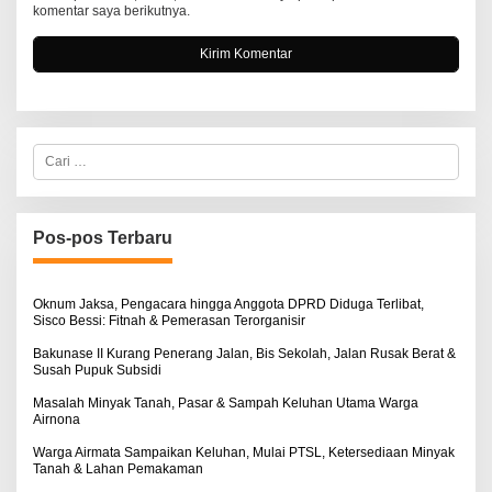
komentar saya berikutnya.
C
a
r
i
u
n
Pos-pos Terbaru
t
u
k
:
Oknum Jaksa, Pengacara hingga Anggota DPRD Diduga Terlibat,
Sisco Bessi: Fitnah & Pemerasan Terorganisir
Bakunase II Kurang Penerang Jalan, Bis Sekolah, Jalan Rusak Berat &
Susah Pupuk Subsidi
Masalah Minyak Tanah, Pasar & Sampah Keluhan Utama Warga
Airnona
Warga Airmata Sampaikan Keluhan, Mulai PTSL, Ketersediaan Minyak
Tanah & Lahan Pemakaman