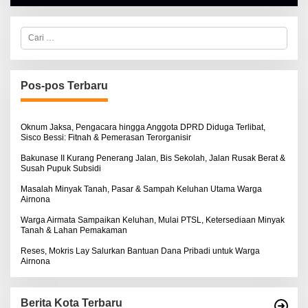
H
A
L
C
B
a
E
r
R
i
T
u
K
I
n
Pos-pos Terbaru
N
t
O
u
S
k
E
:
Oknum Jaksa, Pengacara hingga Anggota DPRD Diduga Terlibat,
Sisco Bessi: Fitnah & Pemerasan Terorganisir
Bakunase II Kurang Penerang Jalan, Bis Sekolah, Jalan Rusak Berat &
Susah Pupuk Subsidi
Masalah Minyak Tanah, Pasar & Sampah Keluhan Utama Warga
Airnona
Warga Airmata Sampaikan Keluhan, Mulai PTSL, Ketersediaan Minyak
Tanah & Lahan Pemakaman
Reses, Mokris Lay Salurkan Bantuan Dana Pribadi untuk Warga
Airnona
Berita Kota Terbaru