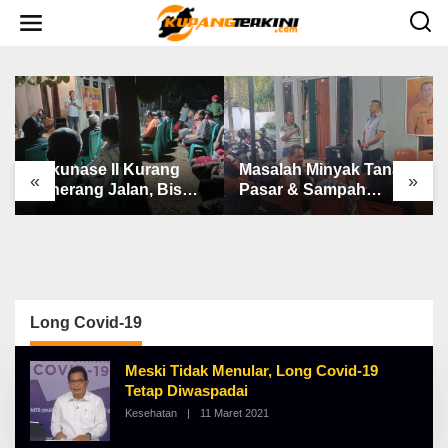
L
e
w
a
t
i
k
e
k
o
n
Bakunase II Kurang
Masalah Minyak Tanah,
t
«
»
e
Penerang Jalan, Bis
Pasar & Sampah
n
Sekolah, Jalan Rusak
Keluhan Utama Warga
Berat & Susah Pupuk
Airnona
Subsidi
Long Covid-19
Meski Tidak Menular, Long Covid-19
Tetap Diwaspadai
Kesehatan
|
11 Maret 2021
O
L
E