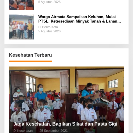
5 Agustus 2026
Warga Airmata Sampaikan Keluhan, Mulai
PTSL, Ketersediaan Minyak Tanah & Lahan
Pemakaman
Di Berita Kota
5 Agustus 2026
Kesehatan Terbaru
P
a
Jaga Kesehatan, Bagikan Sikat dan Pasta Gigi
A
Di Kesehatan
|
25 September 2021
Di