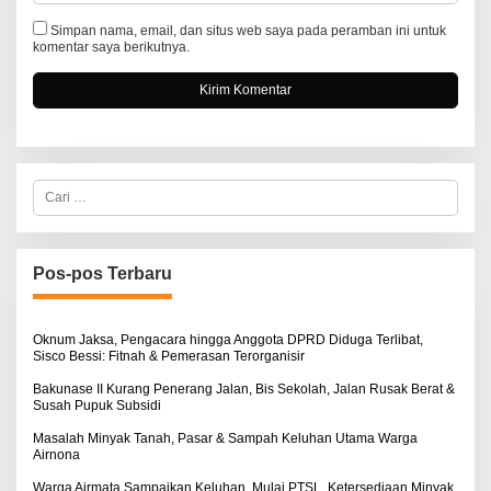
Simpan nama, email, dan situs web saya pada peramban ini untuk
komentar saya berikutnya.
C
a
r
i
u
n
Pos-pos Terbaru
t
u
k
:
Oknum Jaksa, Pengacara hingga Anggota DPRD Diduga Terlibat,
Sisco Bessi: Fitnah & Pemerasan Terorganisir
Bakunase II Kurang Penerang Jalan, Bis Sekolah, Jalan Rusak Berat &
Susah Pupuk Subsidi
Masalah Minyak Tanah, Pasar & Sampah Keluhan Utama Warga
Airnona
Warga Airmata Sampaikan Keluhan, Mulai PTSL, Ketersediaan Minyak