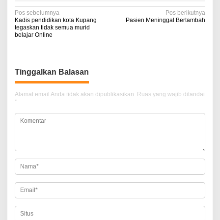
N
Pos sebelumnya
Pos berikutnya
Kadis pendidikan kota Kupang
Pasien Meninggal Bertambah
a
tegaskan tidak semua murid
belajar Online
v
i
g
Tinggalkan Balasan
a
Alamat email Anda tidak akan dipublikasikan.
Ruas yang wajib ditandai
s
*
i
p
o
s