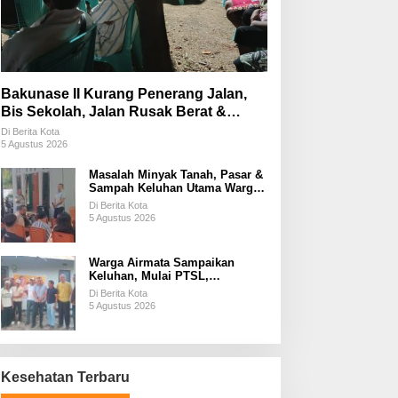
Bakunase II Kurang Penerang Jalan,
Bis Sekolah, Jalan Rusak Berat &
Susah Pupuk Subsidi
Di Berita Kota
5 Agustus 2026
Masalah Minyak Tanah, Pasar &
Sampah Keluhan Utama Warga
Airnona
Di Berita Kota
5 Agustus 2026
Warga Airmata Sampaikan
Keluhan, Mulai PTSL,
Ketersediaan Minyak Tanah &
Di Berita Kota
Lahan Pemakaman
5 Agustus 2026
Kesehatan Terbaru