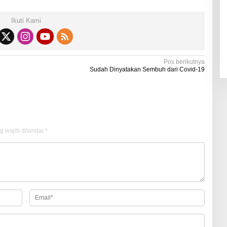
Ikuti Kami
Pos berikutnya
Sudah Dinyatakan Sembuh dari Covid-19
g wajib ditandai
*