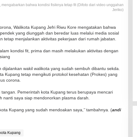
, mengabarkan bahwa kondisi fisiknya tetap fit (Difoto dari video unggahan
Jeriko)
 corona, Walikota Kupang Jefri Riwu Kore mengatakan bahwa
 pendek yang diunggah dan beredar luas melalui media sosial
n tetap menjalankan aktivitas pekerjaan dari rumah jabatan.
RSUD Naibonat Musnahkan Obat
Kadaluarsa
 dalam kondisi fit, prima dan masih melakukan aktivitas dengan
Di Kesehatan
|
19 Desember 2021
 siang
n dijalankan wakil walikota yang sudah sembuh dibantu sekda.
ta Kupang tetap mengikuti protokol kesehatan (Prokes) yang
rus corona.
uci tangan. Pemerintah kota Kupang terus berupaya mencari
h nanti saya siap mendonorkan plasma darah.
 kota Kupang yang sudah mendoakan saya,’’ tambahnya. (
andi
kota Kupang