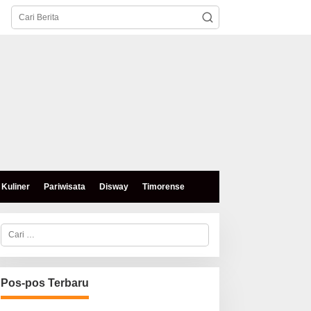
Kuliner
Pariwisata
Disway
Timorense
C
a
r
i
u
n
Pos-pos Terbaru
t
u