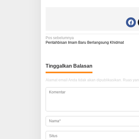
N
Pos sebelumnya
Pentahbisan Imam Baru Berlangsung Khidmat
a
v
i
Tinggalkan Balasan
g
Alamat email Anda tidak akan dipublikasikan.
Ruas yan
a
s
i
p
o
s