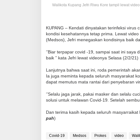
Walikota Kupang Jefri Riwu Kore tampil lewat video
KUPANG – Kendati dinyatakan terinfeksi virus
kondisi kesehatannya tetap prima. Lewat video
(Medsos), Jefri menegaskan kondisinya baik da
‘’Biar terpapar covid -19, sampai saat ini saya
baik ” kata Jefri lewat videonya Selasa (2/2/21)
Lanjutnya bahwa saat ini, roda pemerintah aka
Ia juga meminta kepada seluruh masyarakat ko
dapat memutus mata rantai dari penyebaran vi
‘’Selalu jaga jarak, pakai masker dan selalu c
solusi untuk melawan Covid-19. Setelah sembu
Dan terima kasih kepada seluruh masyarraikat
pah
)
Covid-19
Medsos
Prokes
video
Wali