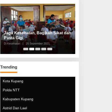
Jaga Kesehatan, Bagikan Sikat dan
Perketat Protoko
Pasta Gigi
Lebaran Lebih 
Di Kesehatan
|
25 September 2021
Di Kesehatan
|
5 Mei 20
Trending
Kota Kupang
Polda NTT
Kabupaten Kupang
Astrid Dan Lael