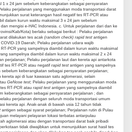
l 1 x 24 jam sebelum keberangkatan sebagai persyaratan
Pelaku perjalanan yang menggunakan moda transportasi darat
nunjukkan surat keterangan hasil negatif tes RT-PCR atau
bil dalam kurun waktu maksimal 3 x 24 jam sebelum
dan mengisi e-HAC Indonesia. c. Untuk perjalanan dari dan ke
ovinsi/Kab/Kota) berlaku sebagai berikut : Pelaku perjalanan
rat dilakukan tes acak
(random check) rapid test
antigen
 COVID-19 Daerah; Pelaku perjalanan udara wajib
es RT-PCR yang sampelnya diambil dalam kurun waktu maksimal
yang sampelnya diambil dalam kurun waktu maksimal 2 x 24
 perjalanan; Pelaku perjalanan laut dan kereta api antarkota
tif tes RT-PCR atau negatif
rapid test
antigen yang sampelnya
m sebelum keberangkatan sebagai persyaratan perjalanan;
ereta api di luar kawasan satu aglomerasi, selain
atau
GeNose test;
Pelaku perjalanan yang menggunakan moda
n tes RT-PCR atau
rapid test
antigen yang sampelnya diambil
m keberangkatan sebagai persyaratan perjalanan ; dan
 pelaku perjalanan dengan seluruh moda transportasi umum
asi kereta api. Anak-anak di bawah usia 12 tahun tidak
t
antigen sebagai syarat perjalanan; Perjalanan rutin di Pulau
juan melayani pelayaran lokasi terbatas antarpulau
ah aglomerasi atau dengan transportasi darat baik pribadi
rkotaan tidak diwajibkan untuk menunjukkan surat hasil tes