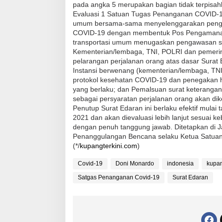
pada angka 5 merupakan bagian tidak terpisah
Evaluasi 1 Satuan Tugas Penanganan COVID-19 
umum bersama-sama menyelenggarakan pengen
COVID-19 dengan membentuk Pos Pengamanan T
transportasi umum menugaskan pengawasan se
Kementerian/lembaga, TNI, POLRI dan pemeri
pelarangan perjalanan orang atas dasar Surat
Instansi berwenang (kementerian/lembaga, TNI
protokol kesehatan COVID-19 dan penegakan 
yang berlaku; dan Pemalsuan surat keterangan 
sebagai persyaratan perjalanan orang akan di
Penutup Surat Edaran ini berlaku efektif mulai
2021 dan akan dievaluasi lebih lanjut sesuai 
dengan penuh tanggung jawab. Ditetapkan di J
Penanggulangan Bencana selaku Ketua Satua
(*/
kupangterkini.com
)
Covid-19
Doni Monardo
indonesia
kupa
Satgas Penanganan Covid-19
Surat Edaran