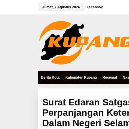
L
e
Jumat, 7 Agustus 2026
Facebook
w
a
t
i
k
e
k
o
n
t
e
n
Berita Kota
Kabupaten Kupang
Regional
Nas
Surat Edaran Satg
Perpanjangan Kete
Dalam Negeri Sela