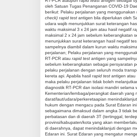
RT-PCR ataupun
rapid teast
antigen sebagai sy
oleh Satuan Tugas Penanganan COVID-19 Daera
berikut: Pelaku perjalanan yang menggunakan 
check) rapid test
antigen bila diperlukan oleh
udara wajib menunjukkan surat keterangan has
waktu maksimal 3 x 24 jam atau hasil negatif
ra
maksimal 2 x 24 jam sebelum keberangkatan seb
menunjukkan surat keterangan hasil negatif te
sampelnya diambil dalam kurun waktu maksima
perjalanan; Pelaku perjalanan yang menggunak
RT-PCR atau
rapid test
antigen yang sampelnya
sebelum keberangkatan sebagai persyaratan pe
pelaku perjalanan dengan seluruh moda transpo
kereta api. Apabila hasil
rapid test
antigen atau
maka pelaku perjalanan tidak boleh melanjutka
diagnostik RT-PCR dan isolasi mandiri selama 
Kementerian/lembaga/perangkat daerah yang m
darat/laut/udara/perkeretaapian menindaklanju
hukum dengan mengacu pada Surat Edaran ini
sebagaimana dimaksud dalam angka 3 tidak berl
perbatasan dan di daerah 3T (tertinggal, terd
provinsi/kabupaten/kota yang akan memberlakuk
di daerahnya, dapat menindaklanjuti dengan 
Edaran ini. Surat Edaran yang mengatur menge