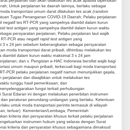
arat perjalanan dan akan dilakukan tes acak apabila diperlukan
h; Untuk perjalanan ke daerah lainnya, berlaku sebagai
moda transportasi umum darat dilakukan tes acak
(random
 Satuan Tugas Penanganan COVID-19 Daerah; Pelaku perjalanan
il negatif tes RT-PCR yang sampelnya diambil dalam kurun
pid test
antigen yang sampelnya diambil dalam kurun waktu
agai persyaratan perjalanan; Pelaku perjalanan laut wajib
s RT-PCR atau negatif
rapid test
antigen yang
l 3 x 24 jam sebelum keberangkatan sebagai persyaratan
an moda transportasi darat pribadi, dihimbau melakukan tes
 diambil dalam kurun waktu maksimal 3 x 24 jam
rjalanan; da
n
v. Pengisian e-HAC Indonesia bersifat wajib bagi
rtasi umum maupun pribadi, terkecuali bagi moda transportasi
 RT-PCR pelaku perjalanan negatif namun menunjukkan gejala,
n perjalanan dan diwajibkan untuk melakukan tes
waktu tunggu hasil pemeriksaan; dan
enyelenggarakan fungsi terkait perhubungan
ti Surat Edaran ini dengan melakukan penerbitan instrumen
 dan peraturan perundang-undangan yang berlaku. Ketentuan
aku untuk moda transportasi perintis termasuk di wilayah
epan, terluar). Kementerian/Lembaga, Pemerintah
an kriteria dan persyaratan khusus terkait pelaku perjalanan
mengeluarkan instrumen hukum yang selaras dengan Surat
nai kriteria dan persyaratan khusus sebagaimana dimaksud