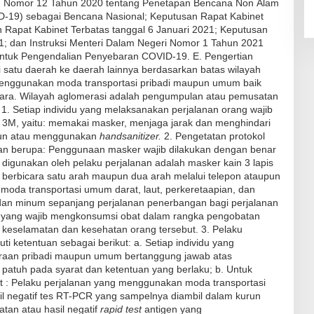
n Nomor 12 Tahun 2020 tentang Penetapan Bencana Non Alam
-19) sebagai Bencana Nasional; Keputusan Rapat Kabinet
Rapat Kabinet Terbatas tanggal 6 Januari 2021; Keputusan
21; dan Instruksi Menteri Dalam Negeri Nomor 1 Tahun 2021
ntuk Pengendalian Penyebaran COVID-19. E. Pengertian
 satu daerah ke daerah lainnya berdasarkan batas wilayah
 menggunakan moda transportasi pribadi maupun umum baik
n udara. Wilayah aglomerasi adalah pengumpulan atau pemusatan
l 1. Setiap individu yang melaksanakan perjalanan orang wajib
3M, yaitu: memakai masker, menjaga jarak dan menghindari
bun atau menggunakan
handsanitizer.
2. Pengetatan protokol
kan berupa: Penggunaan masker wajib dilakukan dengan benar
digunakan oleh pelaku perjalanan adalah masker kain 3 lapis
 berbicara satu arah maupun dua arah melalui telepon ataupun
moda transportasi umum darat, laut, perkeretaapian, dan
dan minum sepanjang perjalanan penerbangan bagi perjalanan
idu yang wajib mengkonsumsi obat dalam rangka pengobatan
 keselamatan dan kesehatan orang tersebut. 3. Pelaku
i ketentuan sebagai berikut: a. Setiap individu yang
raan pribadi maupun umum bertanggung jawab atas
patuh pada syarat dan ketentuan yang berlaku; b. Untuk
kut : Pelaku perjalanan yang menggunakan moda transportasi
il negatif tes RT-PCR yang sampelnya diambil dalam kurun
tan atau hasil negatif
rapid test
antigen yang