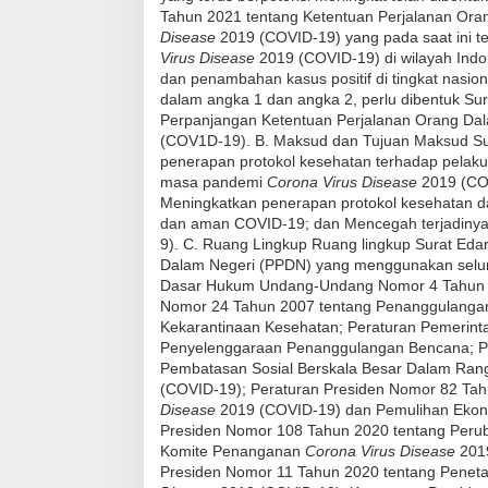
Tahun 2021 tentang Ketentuan Perjalanan Or
Disease
2019 (COVID-19) yang pada saat ini t
Virus Disease
2019 (COVID-19) di wilayah Indo
dan penambahan kasus positif di tingkat nas
dalam angka 1 dan angka 2, perlu dibentuk Su
Perpanjangan Ketentuan Perjalanan Orang D
(COV1D-19). B. Maksud dan Tujuan Maksud Su
penerapan protokol kesehatan terhadap pelaku
masa pandemi
Corona Virus Disease
2019 (COV
Meningkatkan penerapan protokol kesehatan da
dan aman COVID-19; dan Mencegah terjadinya
9
).
C. Ruang Lingkup Ruang lingkup Surat Edara
Dalam Negeri (PPDN) yang menggunakan seluru
Dasar Hukum Undang-Undang Nomor 4 Tahun 
Nomor 24 Tahun 2007 tentang Penanggulanga
Kekarantinaan Kesehatan; Peraturan Pemerint
Penyelenggaraan Penanggulangan Bencana; Pe
Pembatasan Sosial Berskala Besar Dalam Ra
(COVID-19); Peraturan Presiden Nomor 82 Ta
Disease
2019 (COVID-19) dan Pemulihan Ekono
Presiden Nomor 108 Tahun 2020 tentang Perub
Komite Penanganan
Corona Virus Disease
201
Presiden Nomor 11 Tahun 2020 tentang Penet