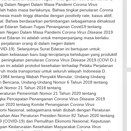
ang Dalam Negeri Dalam Masa Pandemi
Corona Virus
elah habis masa berlakunya. Bahwa tingkat penularan
Corona
nesia masih tinggi ditandai dengan
positivity rate,
kasus aktif,
ional. Bahwa berdasarkan pertimbangan sebagaimana dimaksud
rat Edaran Satuan Tugas Penanganan Covid­19 tentang
alam Negeri Dalam Masa Pandemi
Corona Virus Disease
2019
rat Edaran ini adalah untuk memperpanjang masa berlaku
RSUD Naibonat Musnahkan Obat
 perjalanan orang di dalam negeri dalam
Kadaluarsa
ID-19). Selanjutnya Surat Edaran ini bertujuan untuk:
Di Kesehatan
|
19 Desember 2021
lam kebiasaan baru bagi terciptanya kehidupan yang produktif
 peningkatan penularan
Corona Virus Disease
2019 (COVI D-1
n ini adalah protokol kesehatan terhadap Pelaku Perjalanan
h moda transportasi untuk seluruh wilayah Indonesia D.
1984 tentang Wabah Penyakit Menular; Undang-Undang
n Bencana; Undang-Undang Nomor 6 Tahun 2018 tentang
ah Nomor 21 Tahun 2018 tentang
raturan Pemerintah Nomor 21 Tahun 2020 tentang
ngka Percepatan Penanganan
Corona Virus
Disease
2019
hun 2020 tentang Komite Penanganan
Corona Virus
mi Nasional, sebagaimana telah diubah dengan Peraturan
ahan Atas Peraturan Presiden Nomor 82 Tahun 2020 tentang
9 (COVID-19) dan Pemulihan Ekonomi Nasional; Keputusan
apan Kedaruratan Kesehatan Masyarakat
Corona Virus