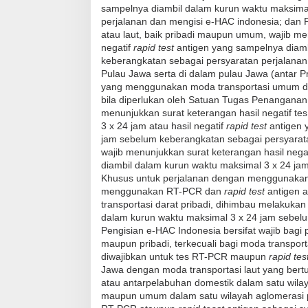
sampelnya diambil dalam kurun waktu maksima
perjalanan dan mengisi e-HAC indonesia; dan 
atau laut, baik pribadi maupun umum, wajib me
negatif
rapid test
antigen yang sampelnya diam
keberangkatan sebagai persyaratan perjalanan 
Pulau Jawa serta di dalam pulau Jawa (antar Pr
yang menggunakan moda transportasi umum da
bila diperlukan oleh Satuan Tugas Penanganan
menunjukkan surat keterangan hasil negatif t
3 x 24 jam atau hasil negatif
rapid test
antigen 
jam sebelum keberangkatan sebagai persyaratan
wajib menunjukkan surat keterangan hasil nega
diambil dalam kurun waktu maksimal 3 x 24 ja
Khusus untuk perjalanan dengan menggunakan k
menggunakan RT-PCR dan
rapid
test
antigen 
transportasi darat pribadi, dihimbau melakuka
dalam kurun waktu maksimal 3 x 24 jam sebelu
Pengisian e-HAC Indonesia bersifat wajib bagi
maupun pribadi, terkecuali bagi moda transport
diwajibkan untuk tes RT-PCR maupun
rapid tes
Jawa dengan moda transportasi laut yang bertu
atau antarpelabuhan domestik dalam satu wilay
maupun umum dalam satu wilayah aglomerasi pe