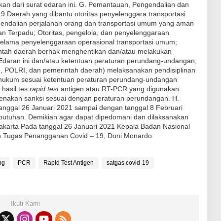
kan dari surat edaran ini. G. Pemantauan, Pengendalian dan
Daerah yang dibantu otoritas penyelenggara transportasi
dalian perjalanan orang dan transportasi umum yang aman
erpadu; Otoritas, pengelola, dan penyelenggaraan
lama penyelenggaraan operasional transportasi umum;
ntah daerah berhak menghentikan dan/atau melakukan
 Edaran ini dan/atau ketentuan peraturan perundang-undangan;
, POLRI, dan pemerintah daerah) melaksanakan pendisiplinan
hukum sesuai ketentuan peraturan perundang-undangan
hasil tes
rapid test
antigen atau RT-PCR yang digunakan
kenakan sanksi sesuai dengan peraturan perundangan. H.
 tanggal 26 Januari 2021 sampai dengan tanggal 8 Februari
kebutuhan. Demikian agar dapat dipedomani dan dilaksanakan
akarta Pada tanggal 26 Januari 2021 Kepala Badan Nasional
n Tugas P
enangga
nan
Covid
– 19, Doni Mona
rdo
ng
PCR
Rapid Test Antigen
satgas covid-19
Ikuti Kami