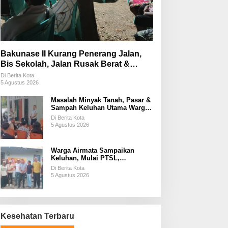
Bakunase II Kurang Penerang Jalan,
Bis Sekolah, Jalan Rusak Berat &
Susah Pupuk Subsidi
Di Berita Kota
5 Agustus 2026
Masalah Minyak Tanah, Pasar &
Sampah Keluhan Utama Warga
Airnona
Di Berita Kota
5 Agustus 2026
Warga Airmata Sampaikan
Keluhan, Mulai PTSL,
Ketersediaan Minyak Tanah &
Di Berita Kota
Lahan Pemakaman
5 Agustus 2026
Kesehatan Terbaru