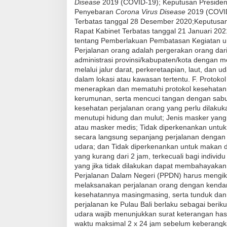
Disease
2019 (COVID-19); Keputusan Preside
Penyebaran
Corona Virus Disease
2019 (COVID
Terbatas tanggal 28 Desember 2020;Keputusan 
Rapat Kabinet Terbatas tanggal 21 Januari 20
tentang Pemberlakuan Pembatasan Kegiatan u
Perjalanan orang adalah pergerakan orang dari
administrasi provinsi/kabupaten/kota dengan
melalui jalur darat, perkeretaapian, laut, da
dalam lokasi atau kawasan tertentu. F. Protoko
menerapkan dan mematuhi protokol kesehatan 
kerumunan, serta mencuci tangan dengan sa
kesehatan perjalanan orang yang perlu dilaku
menutupi hidung dan mulut; Jenis masker yang 
atau masker medis; Tidak diperkenankan untuk
secara langsung sepanjang perjalanan dengan 
udara; dan Tidak diperkenankan untuk makan 
yang kurang dari 2 jam, terkecuali bagi indiv
yang jika tidak dilakukan dapat membahayakan
Perjalanan Dalam Negeri (PPDN) harus mengikut
melaksanakan perjalanan orang dengan kenda
kesehatannya masing­masing, serta tunduk dan 
perjalanan ke Pulau Bali berlaku sebagai beri
udara wajib menunjukkan surat keterangan has
waktu maksimal 2 x 24 jam sebelum keberangka