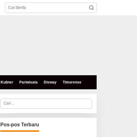
Kuliner
Pariwisata
Disway
Timorense
C
a
r
i
u
n
Pos-pos Terbaru
t
u