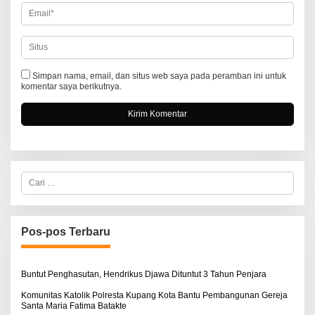
Simpan nama, email, dan situs web saya pada peramban ini untuk
komentar saya berikutnya.
C
a
r
i
u
n
Pos-pos Terbaru
t
u
k
:
Buntut Penghasutan, Hendrikus Djawa Dituntut 3 Tahun Penjara
Komunitas Katolik Polresta Kupang Kota Bantu Pembangunan Gereja
Santa Maria Fatima Batakte