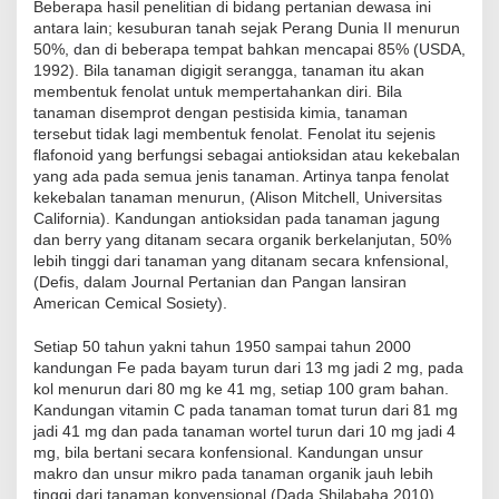
Beberapa hasil penelitian di bidang pertanian dewasa ini
antara lain; kesuburan tanah sejak Perang Dunia II menurun
50%, dan di beberapa tempat bahkan mencapai 85% (USDA,
1992). Bila tanaman digigit serangga, tanaman itu akan
membentuk fenolat untuk mempertahankan diri. Bila
tanaman disemprot dengan pestisida kimia, tanaman
tersebut tidak lagi membentuk fenolat. Fenolat itu sejenis
flafonoid yang berfungsi sebagai antioksidan atau kekebalan
yang ada pada semua jenis tanaman. Artinya tanpa fenolat
kekebalan tanaman menurun, (Alison Mitchell, Universitas
California). Kandungan antioksidan pada tanaman jagung
dan berry yang ditanam secara organik berkelanjutan, 50%
lebih tinggi dari tanaman yang ditanam secara knfensional,
(Defis, dalam Journal Pertanian dan Pangan lansiran
American Cemical Sosiety).
Setiap 50 tahun yakni tahun 1950 sampai tahun 2000
kandungan Fe pada bayam turun dari 13 mg jadi 2 mg, pada
kol menurun dari 80 mg ke 41 mg, setiap 100 gram bahan.
Kandungan vitamin C pada tanaman tomat turun dari 81 mg
jadi 41 mg dan pada tanaman wortel turun dari 10 mg jadi 4
mg, bila bertani secara konfensional. Kandungan unsur
makro dan unsur mikro pada tanaman organik jauh lebih
tinggi dari tanaman konvensional (Dada Shilabaha,2010)