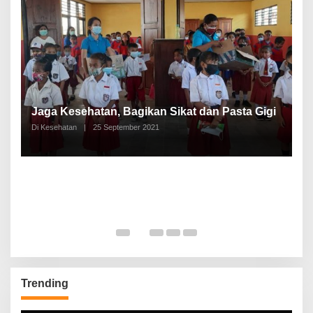
P
a
Jaga Kesehatan, Bagikan Sikat dan Pasta Gigi
A
Di Kesehatan
|
25 September 2021
Di
Trending