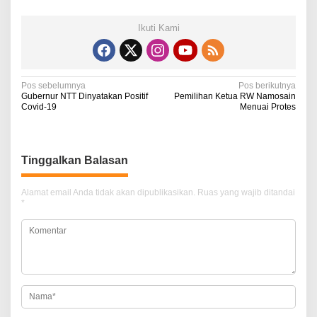
Ikuti Kami
N
Pos sebelumnya
Pos berikutnya
Gubernur NTT Dinyatakan Positif
Pemilihan Ketua RW Namosain
a
Covid-19
Menuai Protes
v
i
Tinggalkan Balasan
g
a
Alamat email Anda tidak akan dipublikasikan.
Ruas yang wajib ditandai
*
s
i
p
o
s