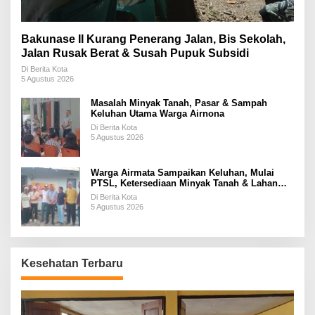
Bakunase II Kurang Penerang Jalan, Bis Sekolah,
Jalan Rusak Berat & Susah Pupuk Subsidi
Di Berita Kota
5 Agustus 2026
Masalah Minyak Tanah, Pasar & Sampah
Keluhan Utama Warga Airnona
Di Berita Kota
5 Agustus 2026
Warga Airmata Sampaikan Keluhan, Mulai
PTSL, Ketersediaan Minyak Tanah & Lahan
Pemakaman
Di Berita Kota
5 Agustus 2026
Kesehatan Terbaru