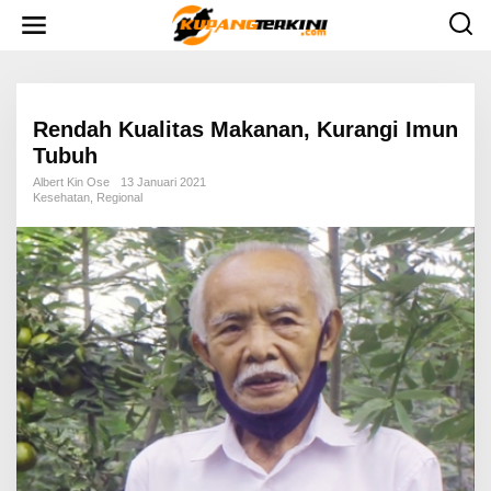
L
e
w
a
t
i
k
e
Rendah Kualitas Makanan, Kurangi Imun
k
Tubuh
o
n
Albert Kin Ose
13 Januari 2021
t
Kesehatan
,
Regional
e
n