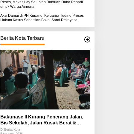
Reses, Mokris Lay Salurkan Bantuan Dana Pribadi
untuk Warga Airnona
Aksi Damai di PN Kupang: Keluarga Tuding Proses
Hukum Kasus Sebastian Bokol Sarat Rekayasa
Berita Kota Terbaru
Bakunase II Kurang Penerang Jalan,
Bis Sekolah, Jalan Rusak Berat &
Susah Pupuk Subsidi
Di Berita Kota
5 Agustus 2026