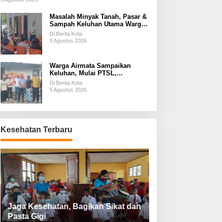
Masalah Minyak Tanah, Pasar &
Sampah Keluhan Utama Warga
Airnona
Di Berita Kota
5 Agustus 2026
Warga Airmata Sampaikan
Keluhan, Mulai PTSL,
Ketersediaan Minyak Tanah &
Di Berita Kota
Lahan Pemakaman
5 Agustus 2026
Kesehatan Terbaru
Jaga Kesehatan, Bagikan Sikat dan
Perketat Protoko
Pasta Gigi
Lebaran Lebih 