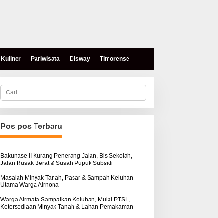
Kuliner
Pariwisata
Disway
Timorense
C
a
r
i
u
n
Pos-pos Terbaru
t
ksi Damai di PN Kupang:
Dugaan Penipuan Rp330
u
eluarga Tuding Proses
Juta Vs Pencemaran Nama
k
ukum Kasus Sebastian
Baik, Dua pihak Saling
:
Bakunase II Kurang Penerang Jalan, Bis Sekolah,
Jalan Rusak Berat & Susah Pupuk Subsidi
okol Sarat Rekayasa
Lapor
Masalah Minyak Tanah, Pasar & Sampah Keluhan
Utama Warga Airnona
Warga Airmata Sampaikan Keluhan, Mulai PTSL,
Ketersediaan Minyak Tanah & Lahan Pemakaman