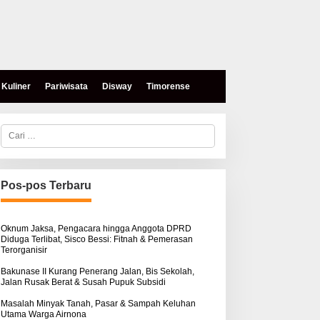
Kuliner
Pariwisata
Disway
Timorense
C
a
r
i
u
n
Pos-pos Terbaru
t
eses, Mokris Lay Salurkan
Aksi Damai di PN Kupang:
u
antuan Dana Pribadi
Keluarga Tuding Proses
k
ntuk Warga Airnona
Hukum Kasus Sebastian
:
Oknum Jaksa, Pengacara hingga Anggota DPRD
Diduga Terlibat, Sisco Bessi: Fitnah & Pemerasan
Bokol Sarat Rekayasa
Terorganisir
Bakunase II Kurang Penerang Jalan, Bis Sekolah,
Jalan Rusak Berat & Susah Pupuk Subsidi
Masalah Minyak Tanah, Pasar & Sampah Keluhan
Utama Warga Airnona