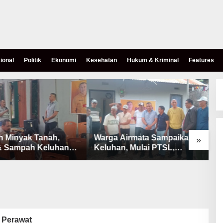
ional
Politik
Ekonomi
Kesehatan
Hukum & Kriminal
Features
h Minyak Tanah,
Warga Airmata Sampaikan
R
»
& Sampah Keluhan
Keluhan, Mulai PTSL,
B
Warga Airnona
Ketersediaan Minyak Tanah
u
& Lahan Pemakaman
 Perawat