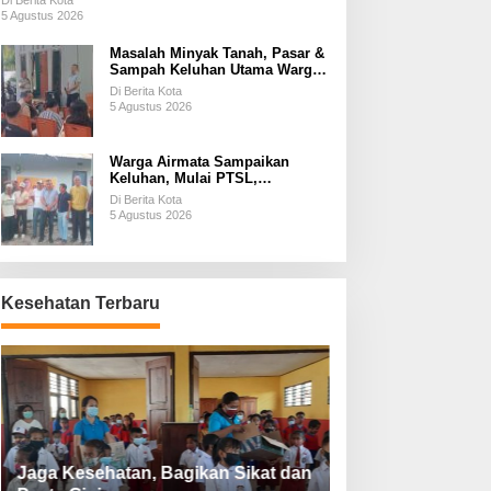
Di Berita Kota
5 Agustus 2026
Masalah Minyak Tanah, Pasar &
Sampah Keluhan Utama Warga
Airnona
Di Berita Kota
5 Agustus 2026
Warga Airmata Sampaikan
Keluhan, Mulai PTSL,
Ketersediaan Minyak Tanah &
Di Berita Kota
Lahan Pemakaman
5 Agustus 2026
Kesehatan Terbaru
Jaga Kesehatan, Bagikan Sikat dan
Perketat Protoko