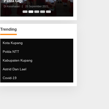
Pasta Gigi
Lebaran Lebih 
Di Kesehatan
|
25 September 2021
Di Kesehatan
|
5 Mei 20
Trending
Kota Kupang
Polda NTT
Kabupaten Kupang
Astrid Dan Lael
Covid-19