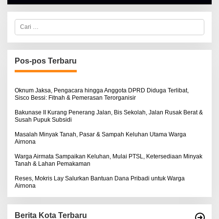
H
A
L
C
B
a
E
r
R
i
T
u
K
I
n
Pos-pos Terbaru
N
t
O
u
S
k
E
:
Oknum Jaksa, Pengacara hingga Anggota DPRD Diduga Terlibat,
Sisco Bessi: Fitnah & Pemerasan Terorganisir
Bakunase II Kurang Penerang Jalan, Bis Sekolah, Jalan Rusak Berat &
Susah Pupuk Subsidi
Masalah Minyak Tanah, Pasar & Sampah Keluhan Utama Warga
Airnona
Warga Airmata Sampaikan Keluhan, Mulai PTSL, Ketersediaan Minyak
Tanah & Lahan Pemakaman
Reses, Mokris Lay Salurkan Bantuan Dana Pribadi untuk Warga
Airnona
Berita Kota Terbaru