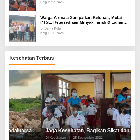
5 Agustus 2026
Warga Airmata Sampaikan Keluhan, Mulai
PTSL, Ketersediaan Minyak Tanah & Lahan
Pemakaman
Di Berita Kota
5 Agustus 2026
Kesehatan Terbaru
P
a
Jaga Kesehatan, Bagikan Sikat dan Pasta Gigi
A
Di Kesehatan
|
25 September 2021
Di