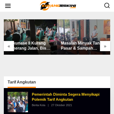
L
e
w
a
t
i
k
e
k
o
n
Bakunase II Kurang
Masalah Minyak Tanah,
t
«
»
e
Penerang Jalan, Bis
Pasar & Sampah
n
Sekolah, Jalan Rusak
Keluhan Utama Warga
Berat & Susah Pupuk
Airnona
Subsidi
Tarif Angkutan
Pemerintah Diminta Segera Menyikapi
Polemik Tarif Angkutan
Berita Kota
|
27 Oktober 2021
O
L
E