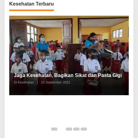
Kesehatan Terbaru
P
a
Jaga Kesehatan, Bagikan Sikat dan Pasta Gigi
A
Di Kesehatan
|
25 September 2021
Di