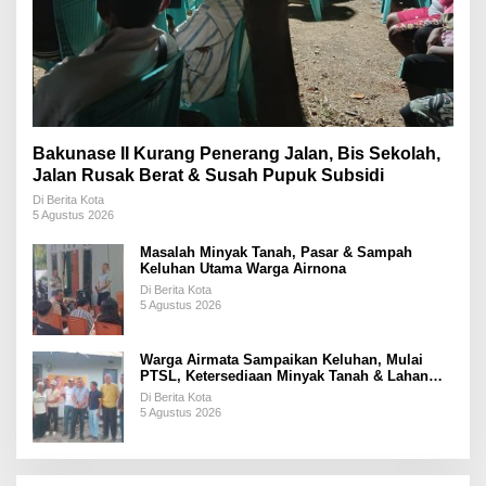
Bakunase II Kurang Penerang Jalan, Bis Sekolah,
Jalan Rusak Berat & Susah Pupuk Subsidi
Di Berita Kota
5 Agustus 2026
Masalah Minyak Tanah, Pasar & Sampah
Keluhan Utama Warga Airnona
Di Berita Kota
5 Agustus 2026
Warga Airmata Sampaikan Keluhan, Mulai
PTSL, Ketersediaan Minyak Tanah & Lahan
Pemakaman
Di Berita Kota
5 Agustus 2026