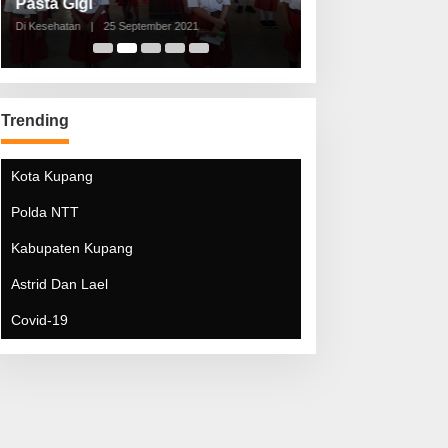
Pasta Gigi
Lebaran Lebih 
Di Kesehatan
|
25 September 2021
Di Kesehatan
|
5 Mei 20
Trending
Kota Kupang
Polda NTT
Kabupaten Kupang
Astrid Dan Lael
Covid-19