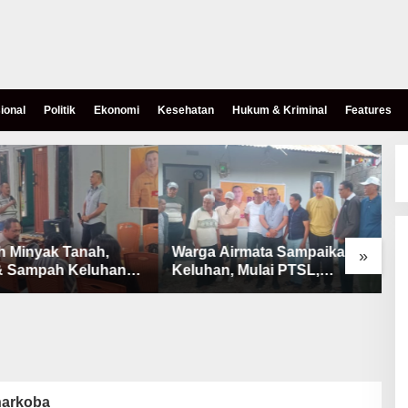
ional
Politik
Ekonomi
Kesehatan
Hukum & Kriminal
Features
h Minyak Tanah,
Warga Airmata Sampaikan
R
»
& Sampah Keluhan
Keluhan, Mulai PTSL,
B
Warga Airnona
Ketersediaan Minyak Tanah
u
& Lahan Pemakaman
narkoba