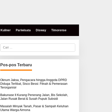
Kuliner
Pariwisata
Disway
Timorense
C
a
r
i
u
n
Pos-pos Terbaru
t
eses, Mokris Lay Salurkan
Aksi Damai di PN Kupang:
u
antuan Dana Pribadi
Keluarga Tuding Proses
k
ntuk Warga Airnona
Hukum Kasus Sebastian
:
Oknum Jaksa, Pengacara hingga Anggota DPRD
Diduga Terlibat, Sisco Bessi: Fitnah & Pemerasan
Bokol Sarat Rekayasa
Terorganisir
Bakunase II Kurang Penerang Jalan, Bis Sekolah,
Jalan Rusak Berat & Susah Pupuk Subsidi
Masalah Minyak Tanah, Pasar & Sampah Keluhan
Utama Warga Airnona