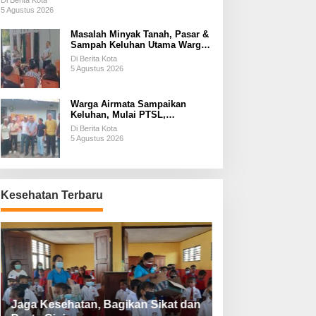
Di Berita Kota
5 Agustus 2026
Masalah Minyak Tanah, Pasar &
Sampah Keluhan Utama Warga
Airnona
Di Berita Kota
5 Agustus 2026
Warga Airmata Sampaikan
Keluhan, Mulai PTSL,
Ketersediaan Minyak Tanah &
Di Berita Kota
Lahan Pemakaman
5 Agustus 2026
Kesehatan Terbaru
Jaga Kesehatan, Bagikan Sikat dan
Perketat Protoko